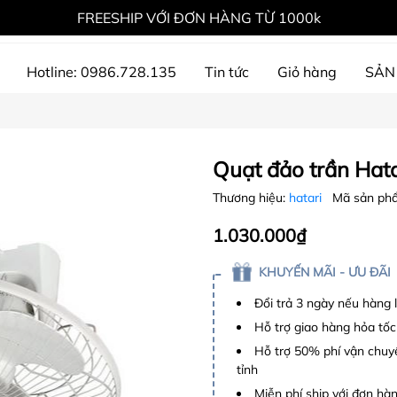
FREESHIP VỚI ĐƠN HÀNG TỪ 1000k
Hotline: 0986.728.135
Tin tức
Giỏ hàng
SẢN
ự án đã thực hiện
Quạt đảo trần Ha
Thương hiệu:
hatari
Mã sản ph
1.030.000₫
KHUYẾN MÃI - ƯU ĐÃI
Đổi trả 3 ngày nếu hàng 
Hỗ trợ giao hàng hỏa tốc
Hỗ trợ 50% phí vận chuyể
tỉnh
Miễn phí ship với đơn hàng