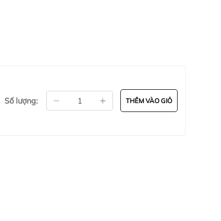
háng)
Số lượng:
THÊM VÀO GIỎ