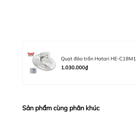
+ Khi bảo hành sản phẩm cần g
Quạt đảo trần Hat
Tên Sản phẩm: Quạt đảo trần Hatari HE-
Model: HE-C18M1
Thương hiệu: Hatari
Xuất xứ: Thái Lan
Quạt đảo trần Hatari HE-C18M1
Màu sắc: Trắng
1.030.000₫
Công suất: 80W
Sải cánh: 18 Inch
Số cánh: 3
Động cơ: Bạc đạn
Chất liệu: Nhựa ABS
Sản phẩm cùng phân khúc
Điều khiển: Cơ