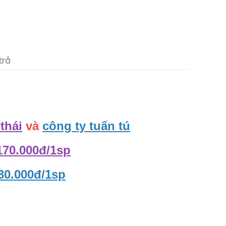
trả
 thái
và
công ty tuấn tú
170.000đ/1sp
30.000đ/1sp