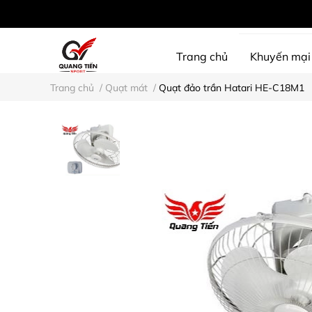
Trang chủ
Khuyến mại
Trang chủ
/
Quạt mát
/
Quạt đảo trần Hatari HE-C18M1
SHINE PROTECTION
D