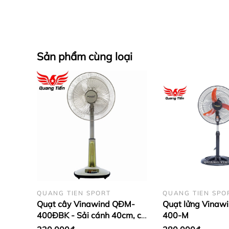
Sản phẩm cùng loại
QUANG TIEN SPORT
QUANG TIEN SPO
Quạt cây Vinawind QĐM-
Quạt lửng Vinawi
400ĐBK - Sải cánh 40cm, có
400-M
đèn