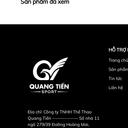
Sản phẩm đã xem
Bạn có thể thực hiện cài đặt và thay đổi chức nă
Quạt có khả năng hoạt động tối đa với công suấ
Tính năng hiện đại khác:
Điều chỉnh chiều cao quạt bằng cách vặn v
Điều chỉnh góc gió thổi theo phương thẳng
HỖ TRỢ
Góc quay đầu quạt trái – phải: 87 độ.
Trang chu
Sản phẩ
Tin tức
Liên hệ
Địa chỉ:
Công ty TNHH Thể Thao
Quang Tiến --------------- Số nhà 11
ngõ 279/39 Đường Hoàng Mai,