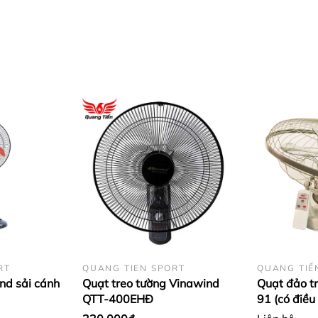
RT
QUANG TIEN SPORT
QUANG TIẾ
nd sải cánh
Quạt treo tường Vinawind
Quạt đảo t
QTT-400EHĐ
91 (có điều 