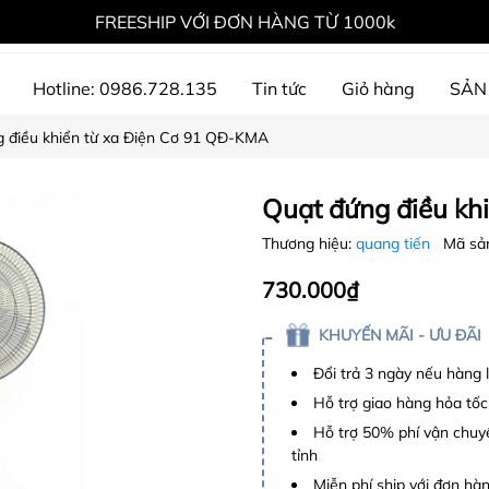
FREESHIP VỚI ĐƠN HÀNG TỪ 1000k
Hotline: 0986.728.135
Tin tức
Giỏ hàng
SẢN
 điều khiển từ xa Điện Cơ 91 QĐ-KMA
ự án đã thực hiện
Quạt đứng điều kh
Thương hiệu:
quang tiến
Mã sả
730.000₫
KHUYẾN MÃI - ƯU ĐÃI
Đổi trả 3 ngày nếu hàng 
Hỗ trợ giao hàng hỏa tốc
Hỗ trợ 50% phí vận chuyể
tỉnh
Miễn phí ship với đơn hàng