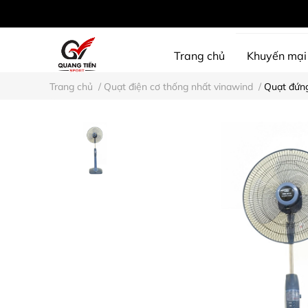
Trang chủ
Khuyến mại
Trang chủ
/
Quạt điện cơ thống nhất vinawind
/
Quạt đứng
SHINE PROTECTION
D