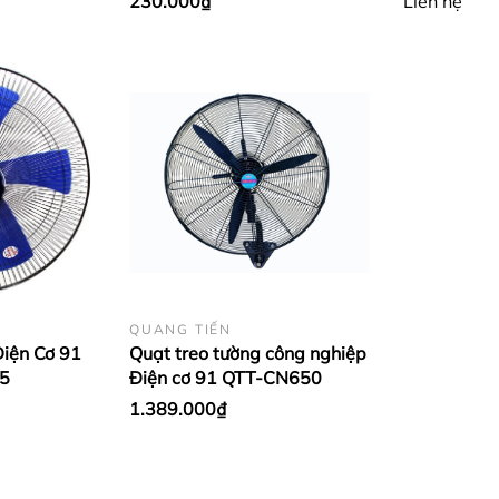
230.000₫
Liên hệ
ờ tắt giờ giúp người sử dụng yên tâm hơn khi dùng sản phẩm.
 và bảo vệ sức khỏe.
QUANG TIẾN
Điện Cơ 91
Quạt treo tường công nghiệp
5
Điện cơ 91 QTT-CN650
g khí trong lành, mát mẻ và thoáng đãng cho cả gia đình. 
1.389.000₫
điện) đảm bảo an toàn, bảo vệ tuổi thọ của sản phẩm.