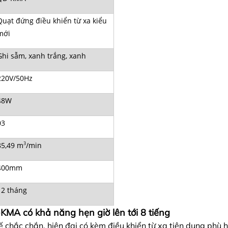
Quạt đứng điều khiển từ xa kiểu
mới
Ghi sẫm, xanh trắng, xanh
220V/50Hz
48W
03
85,49 m
3
/min
400mm
12 tháng
KMA có khả năng hẹn giờ lên tới 8 tiếng
chắc chắn, hiện đại có kèm điều khiển từ xa tiện dụng phù h