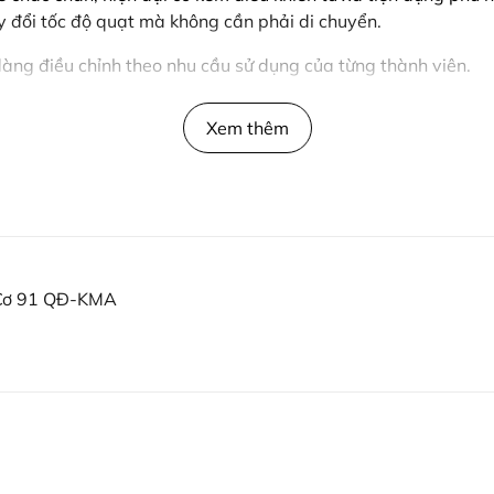
y đổi tốc độ quạt mà không cần phải di chuyển.
àng điều chỉnh theo nhu cầu sử dụng của từng thành viên.
Xem thêm
n Cơ 91 QĐ-KMA