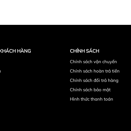
ng thông qua điều khiển từ xa hoặc các phím trên thân quạt.
3
t 48W cho lưu lượng gió 85,49 m
/phút phù hợp sử dụng tron
ít hãm để nâng hạ ống đỡ đầu quạt.
 đứng bằng tay: 15 độ
 KHÁCH HÀNG
CHÍNH SÁCH
̉
Chính sách vận chuyển
m
Chính sách hoàn trả tiền
Chính sách đổi trả hàng
Chính sách bảo mật
Hình thức thanh toán