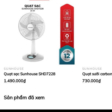
mạnh mẽ khắp phòng với 7 cánh quạt đường kính
35 cm, công suất 25W.
SUNHOUSE
SUNHOUSE
Quạt sạc Sunhouse SHD7228
Quạt sưởi car
Với 7 cánh quạt với đường kính 35cm, quạt đứng
1.490.000₫
730.000₫
Hawonkoo tạo luồng gió mát mạnh mẽ.
Tốc độ gió lên đến 5,5 m/s, cùng 24 cấp độ gió được
Sản phẩm đã xem
tùy chỉnh dễ dàng nhờ bảng điều khiển cảm ứng
trên quạt đứng Hawonkoo FDH-012. Ngoài