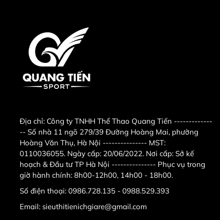
ra, quạt còn có điều khiển từ xa tiện lợi giúp bạn dễ
dàng điều chỉnh chế độ mà không phải lại gần.
Không những thế, bạn có thể cài đặt hướng gió theo
nhu cầu cùng chế độ hẹn giờ thông minh lên đến 18
tiếng, không sợ quên tắt quạt, ngủ ngon suốt đêm
mà không lo lãng phí điện.
Địa chỉ:
Công ty TNHH Thể Thao Quang Tiến -------------
-- Số nhà 11 ngõ 279/39 Đường Hoàng Mai, phường
Hoàng Văn Thụ, Hà Nội --------------- MST:
0110036055. Ngày cấp: 20/06/2022. Nơi cấp: Sở kế
hoạch & Đầu tư TP Hà Nội --------------- Phục vụ trong
giờ hành chính: 8h00-12h00, 14h00 - 18h00.
Số điện thoại:
0986.728.135 - 0988.529.393
Bảng điều khiển cùng điều khiển từ xa giúp bạn dễ
dàng điều chỉnh quạt theo ý muốn.
Email:
sieuthitienichgiare@gmail.com