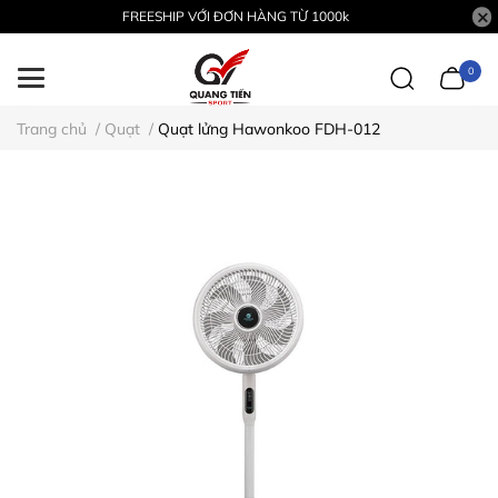
FREESHIP VỚI ĐƠN HÀNG TỪ 1000k
0
Trang chủ
/
Quạt
/
Quạt lửng Hawonkoo FDH-012