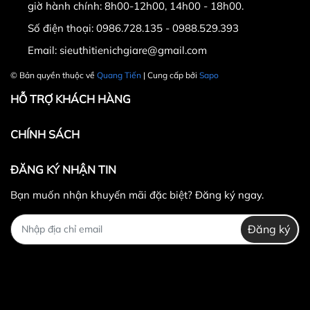
giờ hành chính: 8h00-12h00, 14h00 - 18h00.
Nhấn tiếp, cửa gió lại chuyển chế độ quay tự
Số điện thoại:
0986.728.135 - 0988.529.393
động.
Email:
sieuthitienichgiare@gmail.com
Bước 3: Để tắt quạt, nhấn nút “Off”
© Bản quyền thuộc về
Quang Tiến
| Cung cấp bởi
Sapo
HỖ TRỢ KHÁCH HÀNG
Địa chỉ mua chất lượng, an toàn, giá rẻ nhất tại Hà
Nội:
CHÍNH SÁCH
- Địa chỉ : số 11 ngõ 279 ngách 279/39 đường
ĐĂNG KÝ NHẬN TIN
Hoàng Mai,quận Hoàng Mai,Hà Nội ( nếu có wifi ,
3g tìm trên google map " Cửa hàng thể thao Quang
Bạn muốn nhận khuyến mãi đặc biệt? Đăng ký ngay.
Tiến " .
- Điện thoại :
0986.728.135 ; 0988.52.93.93
.
Đăng ký
- Email : sieuthitienichgiare@gmail.com