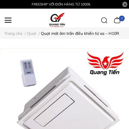
FREESHIP VỚI ĐƠN HÀNG TỪ 1000k
0
Trang chủ
/
Quạt
/
Quạt mát âm trần điều khiển từ xa – H10R