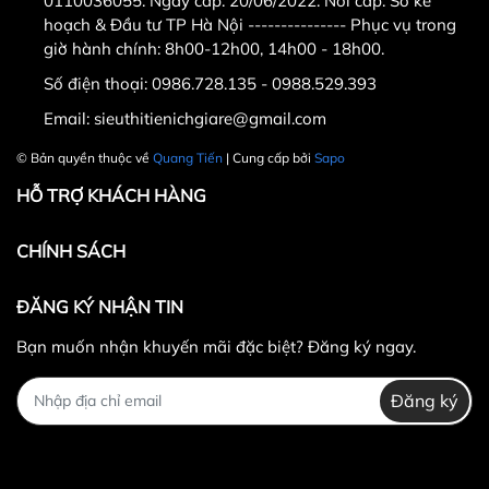
0110036055. Ngày cấp: 20/06/2022. Nơi cấp: Sở kế
nếu có wifi , 3g tìm trên
hoạch & Đầu tư TP Hà Nội --------------- Phục vụ trong
google map " Cửa hàng thể
giờ hành chính: 8h00-12h00, 14h00 - 18h00.
thao Quang Tiến " .
Số điện thoại:
0986.728.135 - 0988.529.393
- Điện thoại :
0986.728.135 ;
Email:
sieuthitienichgiare@gmail.com
0988.52.93.93
.
© Bản quyền thuộc về
Quang Tiến
| Cung cấp bởi
Sapo
- Email
HỖ TRỢ KHÁCH HÀNG
: sieuthitienichgiare@gmail.co
CHÍNH SÁCH
m
ĐĂNG KÝ NHẬN TIN
Bạn muốn nhận khuyến mãi đặc biệt? Đăng ký ngay.
Đăng ký