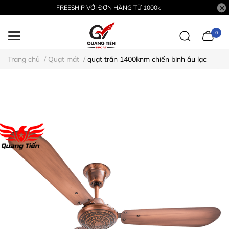
FREESHIP VỚI ĐƠN HÀNG TỪ 1000k
0
Trang chủ
/
Quạt mát
/
quạt trần 1400knm chiến binh âu lạc