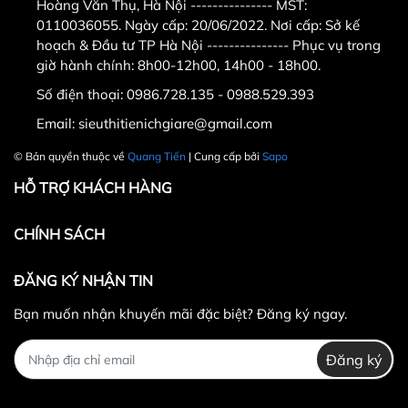
Hoàng Văn Thụ, Hà Nội --------------- MST:
0110036055. Ngày cấp: 20/06/2022. Nơi cấp: Sở kế
hoạch & Đầu tư TP Hà Nội --------------- Phục vụ trong
giờ hành chính: 8h00-12h00, 14h00 - 18h00.
Số điện thoại:
0986.728.135 - 0988.529.393
Email:
sieuthitienichgiare@gmail.com
© Bản quyền thuộc về
Quang Tiến
| Cung cấp bởi
Sapo
HỖ TRỢ KHÁCH HÀNG
CHÍNH SÁCH
ĐĂNG KÝ NHẬN TIN
Bạn muốn nhận khuyến mãi đặc biệt? Đăng ký ngay.
Đăng ký