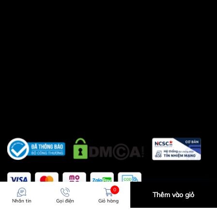
0
Thêm vào giỏ
Nhắn tin
Gọi điện
Giỏ hàng