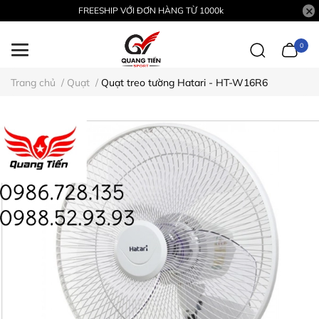
FREESHIP VỚI ĐƠN HÀNG TỪ 1000k
0
Trang chủ
/
Quạt
/
Quạt treo tường Hatari - HT-W16R6