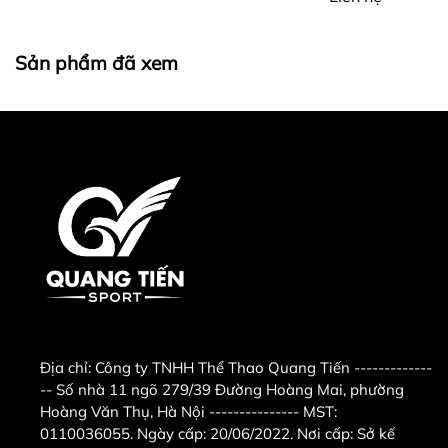
Quạt treo tường KDK M40C màu vàng
Quạt điện treo tường KDK M40C có 3 tốc độ gió:
Sản phẩm đã xem
quay nhanh, trung bình, chậm sẽ đáp ứng được
nhiều nhu cầu sử dụng khác nhau của người dùng.
Quạt treo tường KDK M40C có nút tròn vặn điều
khiển quạt
Đối với những chiếc quạt treo tường trên thị trường
chủ yếu sử dụng cánh bằng nhựa có độ bền kém hơn
thì chiếc quạt treo trường KDK M40C lại trang bị
cánh quạt làm bằng kim loại có độ bền cao, cho lưu
lượng gió lớn, có thể dễ dàng lau chùi và vệ sinh.
Địa chỉ:
Công ty TNHH Thể Thao Quang Tiến -------------
-- Số nhà 11 ngõ 279/39 Đường Hoàng Mai, phường
Quạt treo tường KDK M40C có động cơ hoạt động
Hoàng Văn Thụ, Hà Nội --------------- MST:
0110036055. Ngày cấp: 20/06/2022. Nơi cấp: Sở kế
êm ái