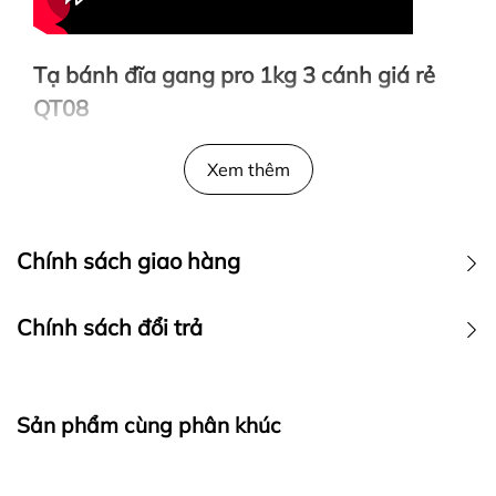
Tạ bánh đĩa gang pro 1kg 3 cánh giá rẻ
QT08
Xem thêm
- Hãng sản xuất : Quang Tiến sport
- Chất liệu : Gang đúc mạ màu
Chính sách giao hàng
- Màu sắc : đen
Chính sách đổi trả
- Khối lượng : 1 kg
- Giá : 27.000đ/bánh
Sản phẩm cùng phân khúc
Tạ bánh đĩa gang pro 1kg 3 cánh giá rẻ QT08 giá rẻ
nhất hà nội .