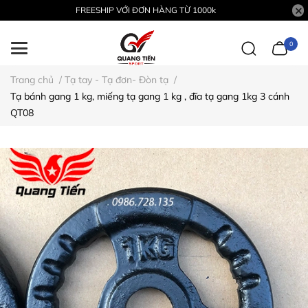
FREESHIP VỚI ĐƠN HÀNG TỪ 1000k
0
Trang chủ
/
Tạ tay - Tạ đơn- Đòn tạ
/
Tạ bánh gang 1 kg, miếng tạ gang 1 kg , đĩa tạ gang 1kg 3 cánh
QT08