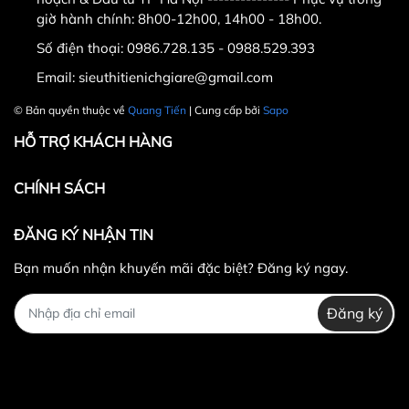
giờ hành chính: 8h00-12h00, 14h00 - 18h00.
Mr Tiến : 0988.52.93.93
Số điện thoại:
0986.728.135 - 0988.529.393
Mr Quang : 0986.728.135
Email:
sieuthitienichgiare@gmail.com
Mr Nam : 0948.414.575
© Bản quyền thuộc về
Quang Tiến
| Cung cấp bởi
Sapo
HỖ TRỢ KHÁCH HÀNG
3.Công ty TNHH Thể Thao
CHÍNH SÁCH
Quang Tiến . Địa chỉ :
số
ĐĂNG KÝ NHẬN TIN
11 ngõ 279 ngách 279/39
Bạn muốn nhận khuyến mãi đặc biệt? Đăng ký ngay.
đường Hoàng Mai,quận
Đăng ký
Hoàng Mai,Hà Nội ( nếu
có wifi , 3g tìm trên google
map " Công ty TNHH thể