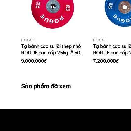
ROGUE
ROGUE
Tạ bánh cao su lõi thép nhỏ
Tạ bánh cao su lõ
ROGUE cao cấp 25kg lỗ 50
ROGUE cao cấp 2
nhập khẩu - Màu đỏ (1 cặp)
nhập khẩu - Màu
9.000.000₫
7.200.000₫
Dương (1 cặp)
Sản phẩm đã xem