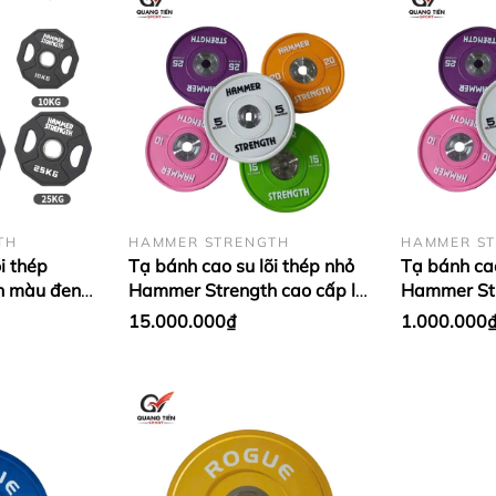
TH
HAMMER STRENGTH
HAMMER S
i thép
Tạ bánh cao su lõi thép nhỏ
Tạ bánh cao
h màu đen
Hammer Strength cao cấp lỗ
Hammer Str
ập khẩu (giá
50 nhập khẩu (Set 5 - 25kg)
50 nhập khẩ
15.000.000₫
1.000.000