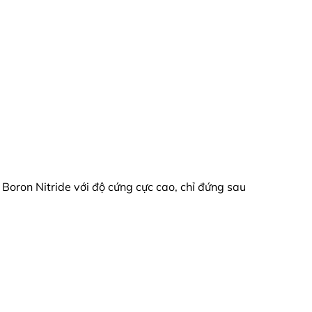
Boron Nitride với độ cứng cực cao, chỉ đứng sau
bong tróc hay mài mòn.