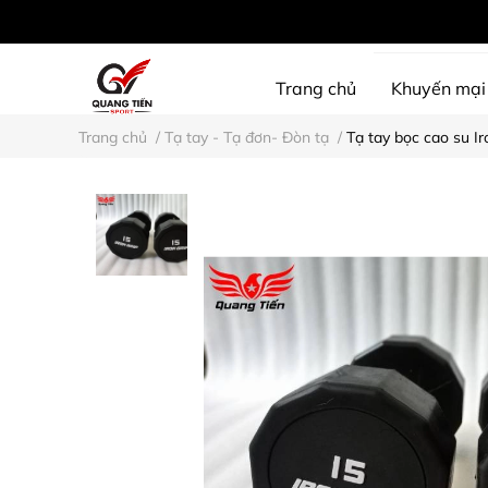
Trang chủ
Khuyến mại
Trang chủ
/
Tạ tay - Tạ đơn- Đòn tạ
/
Tạ tay bọc cao su Ir
SHINE PROTECTION
D