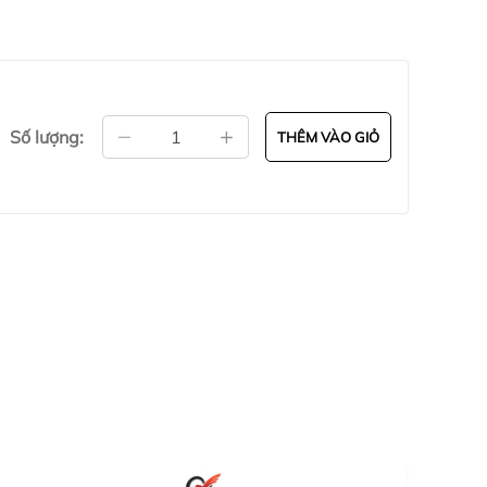
ay có 12 mức trọng lượng khác nhau, nhẹ nhất 2.5
Số lượng:
THÊM VÀO GIỎ
ng với các trang thiết bị, máy tập hiện đại.
google map " Cửa hàng thể thao Quang Tiến " .