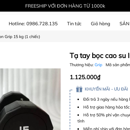
FREESHIP VỚI ĐƠN HÀNG TỪ 1000k
Hotline: 0986.728.135
Tin tức
Giỏ hàng
SẢN
on Grip 15 kg (1 chiếc)
ự án đã thực hiện
Tạ tay bọc cao su I
Thương hiệu:
Grip
Mã sản phẩ
1.125.000₫
KHUYẾN MÃI - ƯU ĐÃI
Đổi trả 3 ngày nếu hàng 
Hỗ trợ giao hàng hỏa tốc
Hỗ trợ 50% phí vận chuyể
tỉnh
Miễn phí ship với đơn hàng