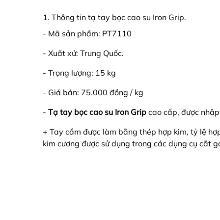
1. Thông tin tạ tay bọc cao su Iron Grip.
- Mã sản phẩm: PT7110
- Xuất xứ: Trung Quốc.
- Trọng lượng: 15 kg
- Giá bán: 75.000 đồng / kg
-
Tạ tay bọc cao su Iron Grip
cao cấp, được nhập k
+ Tay cầm được làm bằng thép hợp kim, tỷ lệ h
kim cương được sử dụng trong các dụng cụ cắt gọ
+ Bề mặt tay cầm giữ được độ sáng cao, độ bám