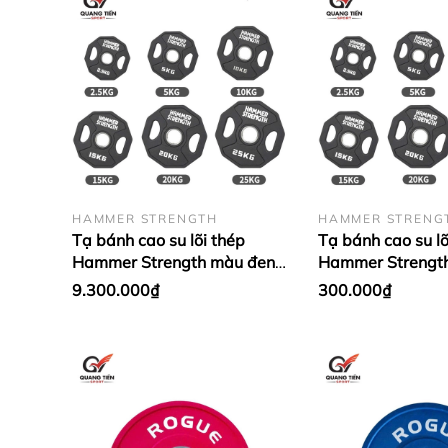
- Email : sieuthitienichgiare@gmail.com
HAMMER STRENGTH
HAMMER STRENG
Tạ bánh cao su lõi thép
Tạ bánh cao su lõ
Hammer Strength màu đen
Hammer Strengt
cao cấp lỗ 50 nhập khẩu (giá
cao cấp lỗ 50 nh
9.300.000₫
300.000₫
theo set 2.5 - 25kg)
1 cặp)