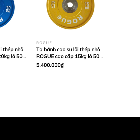
ROGUE
i thép nhỏ
Tạ bánh cao su lõi thép nhỏ
0kg lỗ 50
ROGUE cao cấp 15kg lỗ 50
 Xanh
nhập khẩu - Màu Vàng (1
5.400.000₫
cặp)