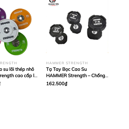
TRENGTH
HAMMER STRENGTH
 su lõi thép nhỏ
Tạ Tay Bọc Cao Su
ength cao cấp lỗ
HAMMER Strength – Chống
u (giá 1 cặp)
Rơi Vỡ, Tay Cầm Inox Chống
₫
162.500₫
Trượt (giá 1 quả)