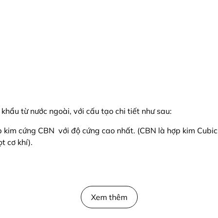
hẩu từ nước ngoài, với cấu tạo chi tiết như sau:
ợp kim cứng CBN với độ cứng cao nhất. (CBN là hợp kim Cubic 
t cơ khí).
Xem thêm
 Crom giúp tăng độ bền. Giúp cho tay cầm thiết bị không bị 