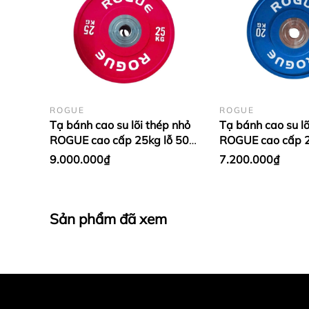
ROGUE
ROGUE
Tạ bánh cao su lõi thép nhỏ
Tạ bánh cao su lõ
ROGUE cao cấp 25kg lỗ 50
ROGUE cao cấp 2
nhập khẩu - Màu đỏ (1 cặp)
nhập khẩu - Màu
9.000.000₫
7.200.000₫
Dương (1 cặp)
Sản phẩm đã xem