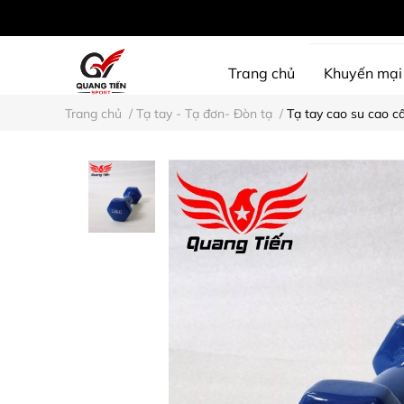
Trang chủ
Khuyến mại
Trang chủ
/
Tạ tay - Tạ đơn- Đòn tạ
/
Tạ tay cao su cao cấ
SHINE PROTECTION
D