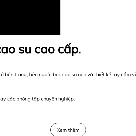
cao su cao cấp.
ở bên trong, bên ngoài bọc cao su non và thiết kế tay cầm v
hay các phòng tập chuyên nghiệp.
 cơ tay, phù hợp sử dụng cho các bài tập thể dục hoặc tập th
Xem thêm
và mạnh mẽ luôn là ước mơ của các bạn nam khi tìm đến với 