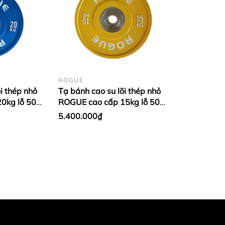
ROGUE
i thép nhỏ
Tạ bánh cao su lõi thép nhỏ
0kg lỗ 50
ROGUE cao cấp 15kg lỗ 50
 Xanh
nhập khẩu - Màu Vàng (1
5.400.000₫
cặp)