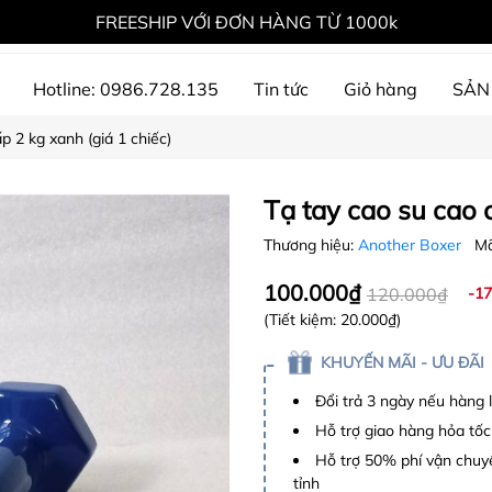
FREESHIP VỚI ĐƠN HÀNG TỪ 1000k
Hotline: 0986.728.135
Tin tức
Giỏ hàng
SẢN
p 2 kg xanh (giá 1 chiếc)
ự án đã thực hiện
Tạ tay cao su cao c
Thương hiệu:
Another Boxer
Mã
100.000₫
120.000₫
-1
(Tiết kiệm:
20.000₫
)
KHUYẾN MÃI - ƯU ĐÃI
Đổi trả 3 ngày nếu hàng 
Hỗ trợ giao hàng hỏa tốc
Hỗ trợ 50% phí vận chuyể
tỉnh