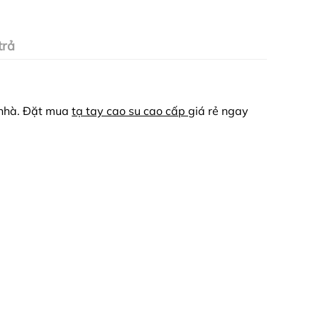
trả
 nhà. Đặt mua
tạ tay cao su cao cấp
giá rẻ ngay