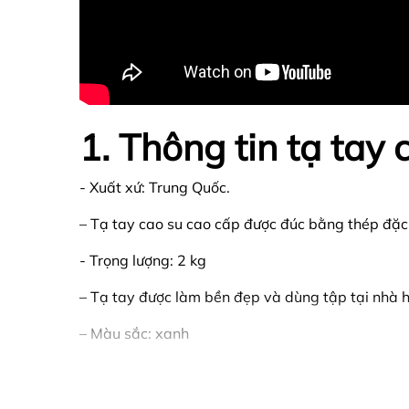
1. Thông tin tạ tay 
- Xuất xứ: Trung Quốc.
– Tạ tay cao su cao cấp được đúc bằng thép đặc 
- Trọng lượng: 2 kg
– Tạ tay được làm bền đẹp và dùng tập tại nhà 
– Màu sắc: xanh
– Tạ tay dùng cho các bài tập giúp làm săn chắc
– Một thân hình khoẻ mạnh, cơ bắp cường tráng 