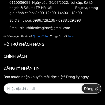
0110036055. Ngày cấp: 20/06/2022. Nơi cấp: Sở kế
#ta_tay #tap_ta #tap_gym #gym #ta_đúc
hoạch & Đầu tư TP Hà Nội --------------- Phục vụ trong
#tạ_gang
giờ hành chính: 8h00-12h00, 14h00 - 18h00.
Số điện thoại:
0986.728.135 - 0988.529.393
Email:
sieuthitienichgiare@gmail.com
© Bản quyền thuộc về
Quang Tiến
| Cung cấp bởi
Sapo
HỖ TRỢ KHÁCH HÀNG
CHÍNH SÁCH
ĐĂNG KÝ NHẬN TIN
Bạn muốn nhận khuyến mãi đặc biệt? Đăng ký ngay.
Đăng ký