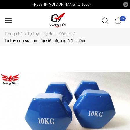
FREESHIP VỚI ĐƠN HÀNG TỪ 1000k
0
Trang chủ
/
Tạ tay - Tạ đơn- Đòn tạ
/
Tạ tay cao su cao cấp siêu đẹp (giá 1 chiếc)