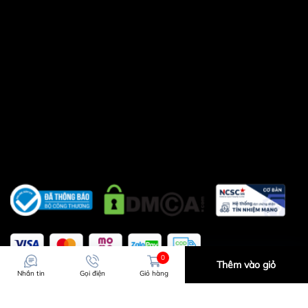
0
Thêm vào giỏ
Nhắn tin
Gọi điện
Giỏ hàng