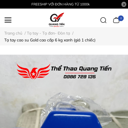
FREESHIP VỚI ĐƠN HÀNG TỪ 1000k
0
Trang chủ
/
Tạ tay - Tạ đơn- Đòn tạ
/
Tạ tay cao su Gold cao cấp 6 kg xanh (giá 1 chiếc)