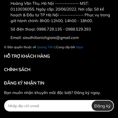
Hoàng Văn Thụ, Hà Nội --------------- MST:
trờ đi và ngày chủ nhật - Email :
0110036055. Ngày cấp: 20/06/2022. Nơi cấp: Sở kế
hoạch & Đầu tư TP Hà Nội --------------- Phục vụ trong
sieuthitienichgiare@gmail.com
giờ hành chính: 8h00-12h00, 14h00 - 18h00.
Khách hàng ở tỉnh xa mua hàng vui
Số điện thoại:
0986.728.135 - 0988.529.393
lòng cọc trước ít tiền vận chuyển
Email:
sieuthitienichgiare@gmail.com
hoặc chuyển khoản
© Bản quyền thuộc về
Quang Tiến
| Cung cấp bởi
Sapo
HỖ TRỢ KHÁCH HÀNG
Qua tài khoản
Chủ tài khoản : Nguyễn Duy Quang
CHÍNH SÁCH
Ngân hàng BIDV
19910000180982
.
ĐĂNG KÝ NHẬN TIN
Bạn muốn nhận khuyến mãi đặc biệt? Đăng ký ngay.
#ta_tay #tap_ta #tap_gym #gym #ta_đúc
Đăng ký
#tạ_gang