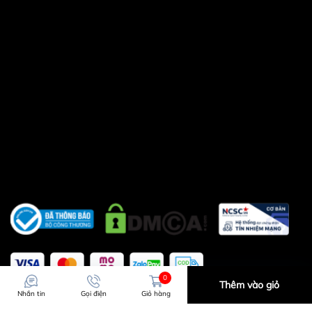
0
Thêm vào giỏ
Nhắn tin
Gọi điện
Giỏ hàng