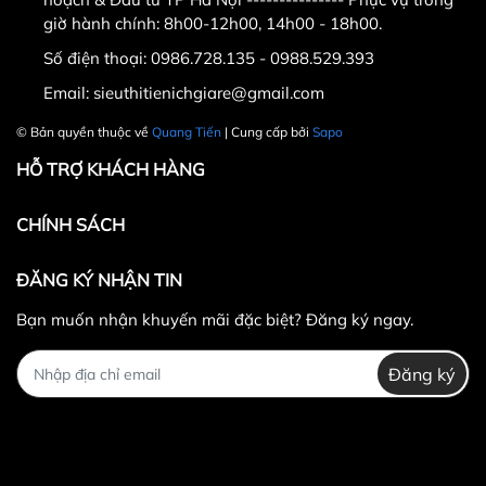
Tiến " .
giờ hành chính: 8h00-12h00, 14h00 - 18h00.
- Điện thoại : 0986.728.135 ; 0988.52.93.93 .
Số điện thoại:
0986.728.135 - 0988.529.393
- Email : sieuthitienichgiare@gmail.com
Email:
sieuthitienichgiare@gmail.com
© Bản quyền thuộc về
Quang Tiến
| Cung cấp bởi
Sapo
HỖ TRỢ KHÁCH HÀNG
CHÍNH SÁCH
ĐĂNG KÝ NHẬN TIN
Bạn muốn nhận khuyến mãi đặc biệt? Đăng ký ngay.
Đăng ký