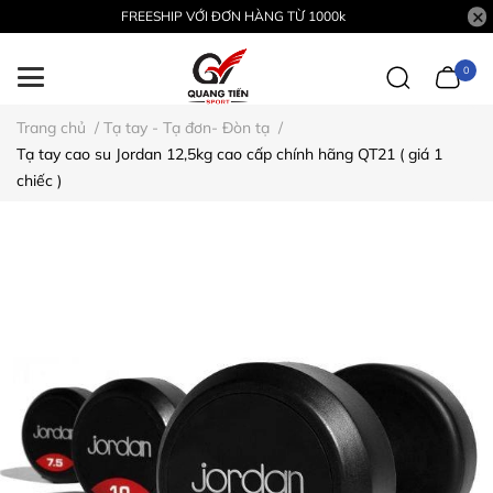
FREESHIP VỚI ĐƠN HÀNG TỪ 1000k
0
Trang chủ
/
Tạ tay - Tạ đơn- Đòn tạ
/
Tạ tay cao su Jordan 12,5kg cao cấp chính hãng QT21 ( giá 1
chiếc )