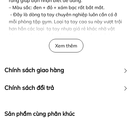
ràng giúp bạn nhận biết dễ dàng.
– Màu sắc: đen + đỏ + xám bạc rất bắt mắt.
- Đây là dòng tạ tay chuyên nghiệp luôn cần có ở
mỗi phòng tập gym. Loại tạ tay cao su này vượt trội
hơn hẳn các loại tạ tay nhựa giá rẻ khác nhờ vật
liệu cao cấp được kết cấu nên, nâng tầm chất lượng
về độ bền và sự an toàn của sản phẩm.
Xem thêm
Chính sách giao hàng
Chính sách đổi trả
Tạ tay Jordan chuyên dành cho phòng tập gym và
Sản phẩm cùng phân khúc
có thể sử dụng tại nhà. Đối với phòng tập thì bạn
nên cần nhiều loại trọng lượng khác nhau để đáp
ứng nhu cầu tập luyện và các bài tập nâng cơ cho