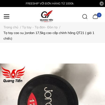
FREESHIP VỚI ĐƠN HÀNG TỪ 1000k
0
Trang chủ
/
Tạ tay - Tạ đơn- Đòn tạ
/
Tạ tay cao su Jordan 17,5kg cao cấp chính hãng QT21 ( giá 1
chiếc)