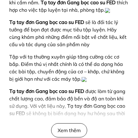
khi cầm nắm.
Tạ tay đơn Gang bọc cao su FED
thích
hợp cho việc tập luyện tại nhà, phòng tập.
Tạ tay đơn Gang bọc cao su FED
sẽ là đối tác lý
tưởng để bạn đạt được mục tiêu tập luyện. Hãy
cùng khám phá những điểm nổi bật về chất liệu, kết
cấu và tác dụng của sản phẩm này
Tập với tạ thường xuyên giúp tăng cường các cơ
bắp. Điểm thú vị nhất chính là có thể da dạng hóa
các bài tập, chuyển động của cơ – khớp, chứ không
bị giới hạn như với các máy tập.
Tạ tay đơn Gang bọc cao su FED
được làm từ gang
chất lượng cao, đảm bảo độ bền và độ an toàn khi
sử dụng. Với vật liệu này,
Tạ tay đơn Gang bọc cao
su FED
sẽ không bị biến dạng hay hư hỏng sau thời
gian sử dụng, đồng thời giúp bạn tập luyện một
cách tự tin và an tâm.
Xem thêm