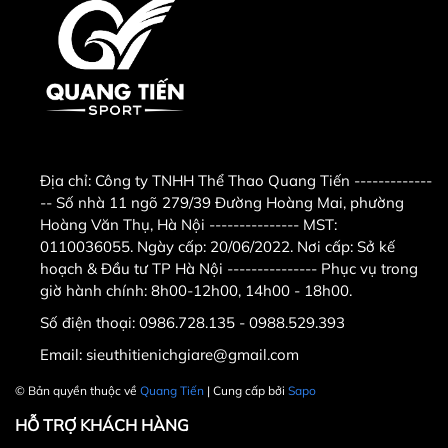
Điều này có lẽ rất cần thiết cho những người muốn
giảm cân, nhưng để tiêu hao mỡ thừa hiệu quả nhất
bạn nên kết hợp tập tạ với các bài tập khác chẳng
hạn như gập bụng sẽ khiến cho lượng calo trong cơ
thể của bạn sẽ được thải ra nhanh chóng.
Giúp cải thiện sức khỏe
Địa chỉ:
Công ty TNHH Thể Thao Quang Tiến -------------
Việc luyện tập tạ tay tạ đơn thường xuyên cùng với
-- Số nhà 11 ngõ 279/39 Đường Hoàng Mai, phường
bài tập squat đứng lên ngồi xuống có tác dụng điều
Hoàng Văn Thụ, Hà Nội --------------- MST:
hoà nội tiết, giúp cơ thể khỏe khoắn, săn chắc, giúp
0110036055. Ngày cấp: 20/06/2022. Nơi cấp: Sở kế
người luyện tập có một thân hình lý tưởng cùng sức
hoạch & Đầu tư TP Hà Nội --------------- Phục vụ trong
khỏe ổn định.
giờ hành chính: 8h00-12h00, 14h00 - 18h00.
Một số hình ảnh về các mức khối lượng của Tạ tay
Số điện thoại:
0986.728.135 - 0988.529.393
đơn Gang bọc cao su FED :
Email:
sieuthitienichgiare@gmail.com
Sản phẩm
Tạ tay đơn Gang bọc cao su FED
được
© Bản quyền thuộc về
Quang Tiến
| Cung cấp bởi
Sapo
bảo hành 12 tháng đối với lỗi nhà sản xuất (1 đổi 1).
HỖ TRỢ KHÁCH HÀNG