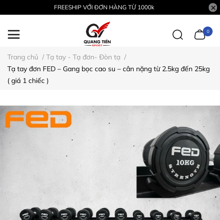
FREESHIP VỚI ĐƠN HÀNG TỪ 1000k
0
Trang chủ
/
Tạ tay - Tạ đơn- Đòn tạ
/
Tạ tay đơn FED – Gang bọc cao su – cân nặng từ 2.5kg đến 25kg
( giá 1 chiếc )