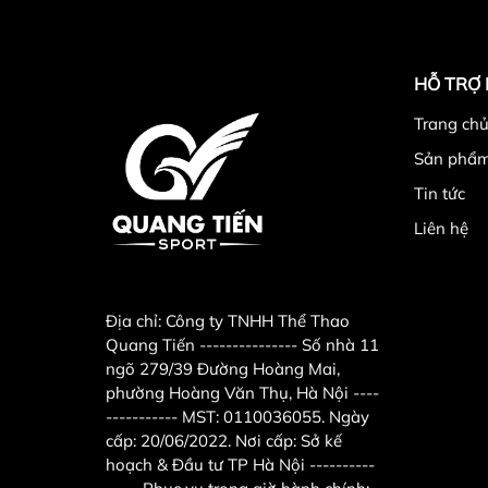
HỖ TRỢ
Trang chu
Sản phẩ
Tin tức
Liên hệ
Địa chỉ:
Công ty TNHH Thể Thao
Quang Tiến --------------- Số nhà 11
Trọng lượng: Gang có mật độ cao, do đó tạ 
ngõ 279/39 Đường Hoàng Mai,
giúp tạo ra một trọng lượng đủ để tăng cườ
phường Hoàng Văn Thụ, Hà Nội ----
Độ bền: Gang có khả năng chịu lực và chống
----------- MST: 0110036055. Ngày
tay có thể chịu được các cuộn, va đập và s
cấp: 20/06/2022. Nơi cấp: Sở kế
Ổn định: Gang là một chất liệu ổn định và 
hoạch & Đầu tư TP Hà Nội ----------