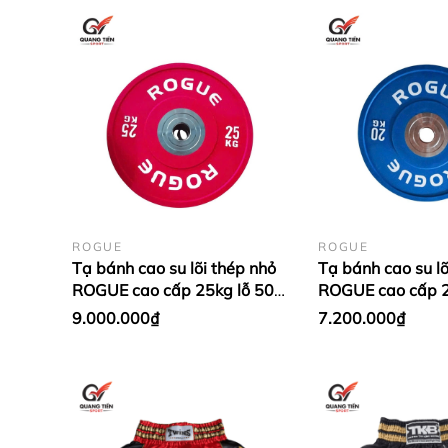
cấp trọng lượng và độ bền cho tạ tay.
ROGUE
ROGUE
Tạ bánh cao su lõi thép nhỏ
Tạ bánh cao su lõ
ROGUE cao cấp 25kg lỗ 50
ROGUE cao cấp 2
nhập khẩu - Màu đỏ (1 cặp)
nhập khẩu - Màu
9.000.000₫
7.200.000₫
Dương (1 cặp)