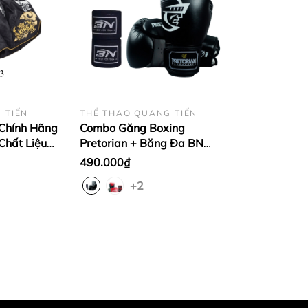
 TIẾN
THỂ THAO QUANG TIẾN
Chính Hãng
Combo Găng Boxing
Chất Liệu
Pretorian + Băng Đa BN
TKB đen cổ
Chính Hãng
490.000₫
+2