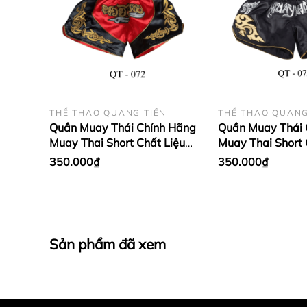
THỂ THAO QUANG TIẾN
THỂ THAO QUANG
Quần Muay Thái Chính Hãng
Quần Muay Thái 
Muay Thai Short Chất Liệu
Muay Thai Short 
Satin Cao Cấp | Twins đỏ cổ
Satin Cao Cấp | 
350.000₫
350.000₫
điển QT-TW1
điển QT-TK1
Sản phẩm đã xem