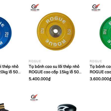
ROGUE
ROGUE
i thép nhỏ
Tạ bánh cao su lõi thép nhỏ
Tạ bánh cao
0kg lỗ 50
ROGUE cao cấp 15kg lỗ 50
ROGUE cao 
 Xanh
nhập khẩu - Màu Vàng (1
nhập khẩu 
5.400.000₫
3.600.000
cặp)
cặp)