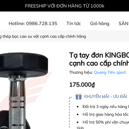
FREESHIP VỚI ĐƠN HÀNG TỪ 1000k
Hotline: 0986.728.135
Tin tức
Giỏ hàng
SẢN
 thép bọc cao su vát cạnh cao cấp chính hãng
ự án đã thực hiện
Tạ tay đơn KINGBO
cạnh cao cấp chín
Thương hiệu:
Quang Tiến sport
175.000₫
KHUYẾN MÃI - ƯU ĐÃI
Đổi trả 3 ngày nếu hàng 
Hỗ trợ giao hàng hỏa tốc
Hỗ trợ 50% phí vận chuyể
tỉnh