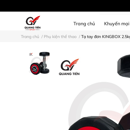
Trang chủ
Khuyến mại
Trang chủ
/
Phụ kiện thể thao
/
Tạ tay đơn KINGBOX 2.5kg
SHINE PROTECTION
D