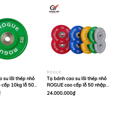
ROGUE
 su lõi thép nhỏ
Tạ bánh cao su lõi thép nhỏ
cấp 10kg lỗ 50
ROGUE cao cấp lỗ 50 nhập
- màu Xanh Lá (1
khẩu (set 5-25kg) (1 đôi
₫
24.000.000₫
bánh)