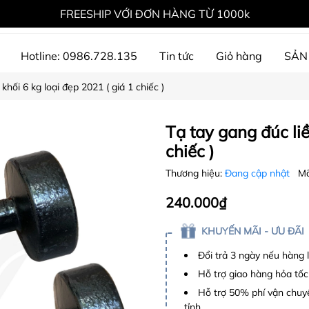
FREESHIP VỚI ĐƠN HÀNG TỪ 1000k
Hotline: 0986.728.135
Tin tức
Giỏ hàng
SẢN
khối 6 kg loại đẹp 2021 ( giá 1 chiếc )
ự án đã thực hiện
Tạ tay gang đúc liề
chiếc )
Thương hiệu:
Đang cập nhật
Mã
240.000₫
KHUYẾN MÃI - ƯU ĐÃI
Đổi trả 3 ngày nếu hàng 
Hỗ trợ giao hàng hỏa tốc
Hỗ trợ 50% phí vận chuyể
tỉnh