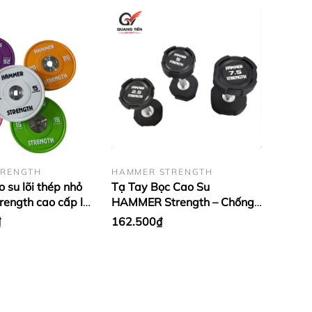
TRENGTH
HAMMER STRENGTH
 su lõi thép nhỏ
Tạ Tay Bọc Cao Su
ength cao cấp lỗ
HAMMER Strength – Chống
u (giá 1 cặp)
Rơi Vỡ, Tay Cầm Inox Chống
₫
162.500₫
Trượt (giá 1 quả)