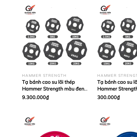
HAMMER STRENGTH
HAMMER STRENG
Tạ bánh cao su lõi thép
Tạ bánh cao su lõ
Hammer Strength màu đen
Hammer Strengt
cao cấp lỗ 50 nhập khẩu (giá
cao cấp lỗ 50 nh
9.300.000₫
300.000₫
theo set 2.5 - 25kg)
1 cặp)