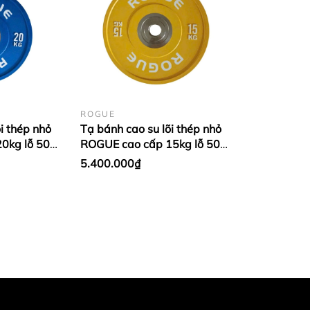
ROGUE
i thép nhỏ
Tạ bánh cao su lõi thép nhỏ
0kg lỗ 50
ROGUE cao cấp 15kg lỗ 50
 Xanh
nhập khẩu - Màu Vàng (1
5.400.000₫
cặp)