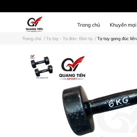
Trang chủ
Khuyến mại
Trang chủ
/
Tạ tay - Tạ đơn- Đòn tạ
/
Tạ tay gang đúc liền 
SHINE PROTECTION
D