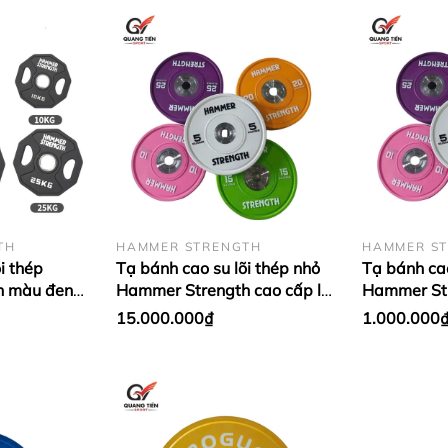
TH
HAMMER STRENGTH
HAMMER S
i thép
Tạ bánh cao su lõi thép nhỏ
Tạ bánh cao
h màu đen
Hammer Strength cao cấp lỗ
Hammer Str
ập khẩu (giá
50 nhập khẩu (Set 5 - 25kg)
50 nhập khẩ
15.000.000₫
1.000.000