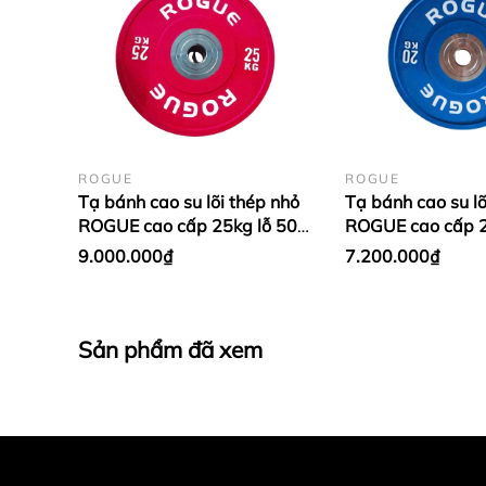
ROGUE
ROGUE
Tạ bánh cao su lõi thép nhỏ
Tạ bánh cao su lõ
ROGUE cao cấp 25kg lỗ 50
ROGUE cao cấp 2
nhập khẩu - Màu đỏ (1 cặp)
nhập khẩu - Màu
9.000.000₫
7.200.000₫
Dương (1 cặp)
Sản phẩm đã xem