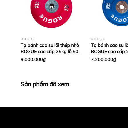
ROGUE
ROGUE
Tạ bánh cao su lõi thép nhỏ
Tạ bánh cao su lõ
ROGUE cao cấp 25kg lỗ 50
ROGUE cao cấp 2
nhập khẩu - Màu đỏ (1 cặp)
nhập khẩu - Màu
9.000.000₫
7.200.000₫
Dương (1 cặp)
Sản phẩm đã xem