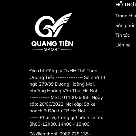
HỖ TRỢ
Trang chu
Sản phẩ
Tin tức
Liên hệ
Địa chỉ:
Công ty TNHH Thể Thao
Quang Tiến --------------- Số nhà 11
ngõ 279/39 Đường Hoàng Mai,
phường Hoàng Văn Thụ, Hà Nội ----
----------- MST: 0110036055. Ngày
cấp: 20/06/2022. Nơi cấp: Sở kế
Thông tin tạ tay gang đúc nguyên khối
hoạch & Đầu tư TP Hà Nội ----------
----- Phục vụ trong giờ hành chính:
- Xuất xứ: Hàng Việt Nam chất lượng cao
8h00-12h00, 14h00 - 18h00.
- Chất liệu: Gang đúc nguyên khối, mạ màu đen
Số điện thoại:
0986.728.135 -
- Tạ tay gang nguyên khối DL01 với độ bền vượt tr