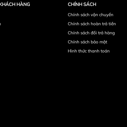
 KHÁCH HÀNG
CHÍNH SÁCH
̉
Chính sách vận chuyển
m
Chính sách hoàn trả tiền
Chính sách đổi trả hàng
Chính sách bảo mật
Hình thức thanh toán
ội, tiện lợi, nhỏ gọn hơn các loại lắp bánh rời và đòn riêng,