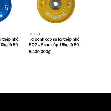
ROGUE
i thép nhỏ
Tạ bánh cao su lõi thép nhỏ
0kg lỗ 50
ROGUE cao cấp 15kg lỗ 50
 Xanh
nhập khẩu - Màu Vàng (1
5.400.000₫
cặp)