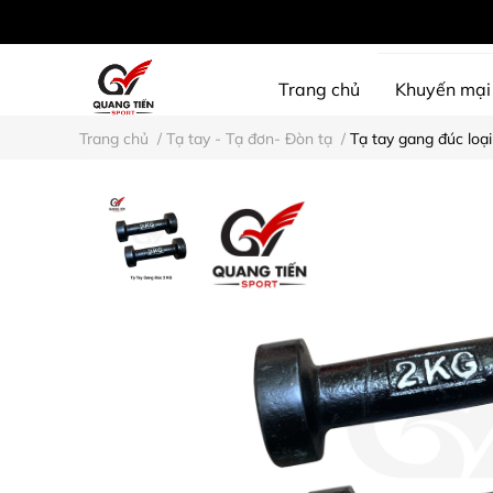
Trang chủ
Khuyến mại
Trang chủ
/
Tạ tay - Tạ đơn- Đòn tạ
/
Tạ tay gang đúc loại
SHINE PROTECTION
D