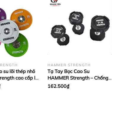
TRENGTH
HAMMER STRENGTH
 su lõi thép nhỏ
Tạ Tay Bọc Cao Su
ength cao cấp lỗ
HAMMER Strength – Chống
u (giá 1 cặp)
Rơi Vỡ, Tay Cầm Inox Chống
₫
162.500₫
Trượt (giá 1 quả)