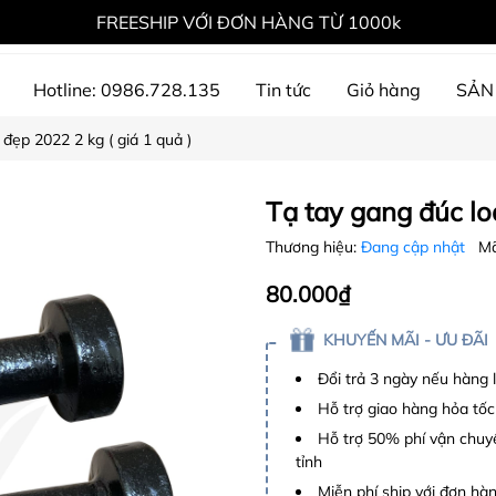
FREESHIP VỚI ĐƠN HÀNG TỪ 1000k
Hotline: 0986.728.135
Tin tức
Giỏ hàng
SẢN
 đẹp 2022 2 kg ( giá 1 quả )
ự án đã thực hiện
Tạ tay gang đúc loạ
Thương hiệu:
Đang cập nhật
Mã
80.000₫
KHUYẾN MÃI - ƯU ĐÃI
Đổi trả 3 ngày nếu hàng 
Hỗ trợ giao hàng hỏa tốc
Hỗ trợ 50% phí vận chuyể
tỉnh
Miễn phí ship với đơn hàng