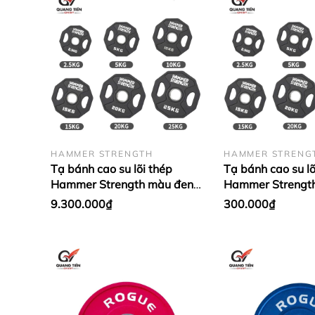
HAMMER STRENGTH
HAMMER STRENG
Tạ bánh cao su lõi thép
Tạ bánh cao su lõ
Hammer Strength màu đen
Hammer Strengt
cao cấp lỗ 50 nhập khẩu (giá
cao cấp lỗ 50 nh
9.300.000₫
300.000₫
theo set 2.5 - 25kg)
1 cặp)