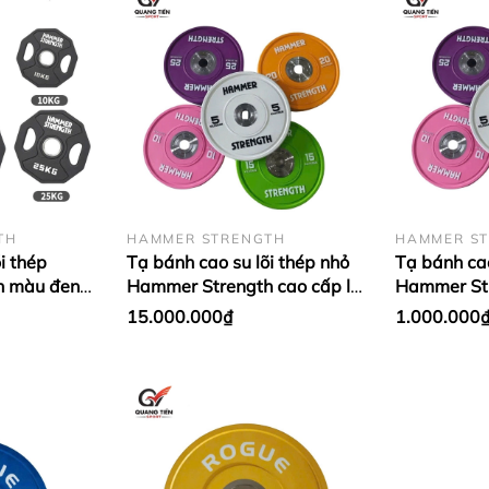
TH
HAMMER STRENGTH
HAMMER S
i thép
Tạ bánh cao su lõi thép nhỏ
Tạ bánh cao
h màu đen
Hammer Strength cao cấp lỗ
Hammer Str
ập khẩu (giá
50 nhập khẩu (Set 5 - 25kg)
50 nhập khẩ
15.000.000₫
1.000.000