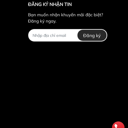
ĐĂNG KÝ NHẬN TIN
Bạn muốn nhận khuyến mãi đặc biệt?
Đăng ký ngay.
Đăng ký
 phù hợp cho các bạn thích sự gọn gàng, các