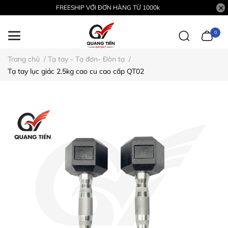
FREESHIP VỚI ĐƠN HÀNG TỪ 1000k
0
Trang chủ
/
Tạ tay - Tạ đơn- Đòn tạ
/
Tạ tay lục giác 2.5kg cao cu cao cấp QT02