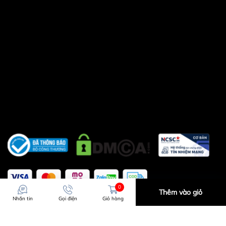
0
Thêm vào giỏ
Nhắn tin
Gọi điện
Giỏ hàng