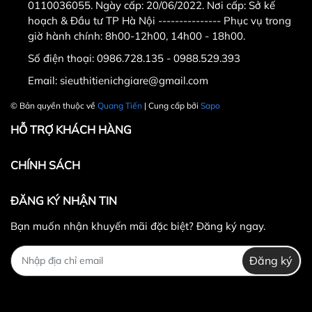
sieuthitienichgiare@gmail
0110036055. Ngày cấp: 20/06/2022. Nơi cấp: Sở kế
hoạch & Đầu tư TP Hà Nội --------------- Phục vụ trong
.com
giờ hành chính: 8h00-12h00, 14h00 - 18h00.
Khách hàng ở tỉnh xa mua
Số điện thoại:
0986.728.135 - 0988.529.393
Email:
sieuthitienichgiare@gmail.com
hàng vui lòng cọc trước ít
© Bản quyền thuộc về
Quang Tiến
| Cung cấp bởi
Sapo
tiền vận chuyển hoặc
HỖ TRỢ KHÁCH HÀNG
chuyển khoản
CHÍNH SÁCH
ĐĂNG KÝ NHẬN TIN
Bạn muốn nhận khuyến mãi đặc biệt? Đăng ký ngay.
Đăng ký