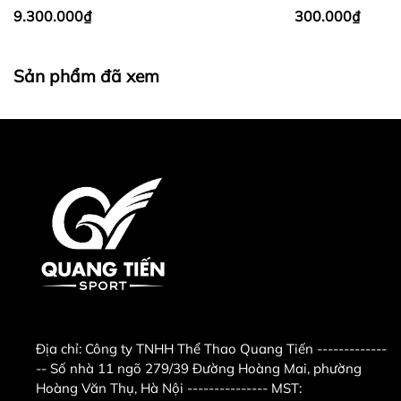
map " Công ty TNHH thể
khẩu (giá theo set 2.5 - 25kg)
khẩu (giá 1 cặp)
9.300.000₫
300.000₫
thao Quang Tiến "
. - Điện
thoại :
0986.728.135 -
Sản phẩm đã xem
0988.52.93.93
có zalo (gọi
trong giờ hành chính từ
sáng 8h-11h30, chiều từ
14h-
16h)
0989.869.855
có
zalo ( gọi ngoài giờ hành
chính từ 11h30-14h ,từ
18h trờ đi và ngày chủ
Địa chỉ:
Công ty TNHH Thể Thao Quang Tiến -------------
-- Số nhà 11 ngõ 279/39 Đường Hoàng Mai, phường
nhật - Email :
Hoàng Văn Thụ, Hà Nội --------------- MST: