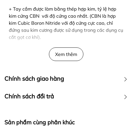
+ Tay cầm được làm bằng thép hợp kim, tỷ lệ hợp
kim cứng CBN với độ cứng cao nhất. (CBN là hợp
kim Cubic Boron Nitride với độ cứng cực cao, chỉ
đứng sau kim cương được sử dụng trong các dụng cụ
cắt gọt cơ khí).
+ Bề mặt tay cầm giữ được độ sáng cao, tay cầm
Xem thêm
mạ Crom giúp tăng độ bền. Giúp cho tay cầm thiết
bị không bị bong tróc hay mài mòn.
+ Trên mỗi quả tạ đều được đánh dấu trọng lượng rõ
Chính sách giao hàng
ràng giúp bạn nhận biết dễ dàng khi tập.
- Màu sắc: Đen
Chính sách đổi trả
- Hình dáng : hình lục giác ở 2 đầu tạ - giúp bạn đặt
để tạ tay lên xuống dễ dàng & đứng vững (không bị
lăn đi như các hình dáng tròn khác)Đảm bảo đủ
Sản phẩm cùng phân khúc
trọng lượng cho bạn sự an tâm