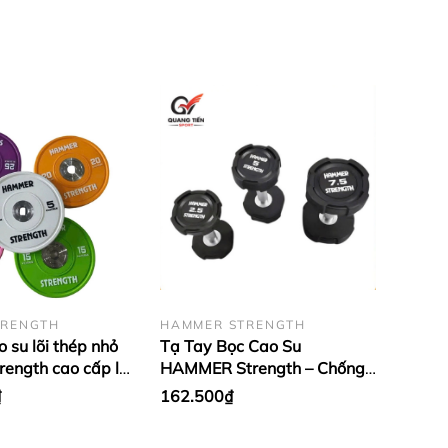
TRENGTH
HAMMER STRENGTH
 su lõi thép nhỏ
Tạ Tay Bọc Cao Su
ength cao cấp lỗ
HAMMER Strength – Chống
u (giá 1 cặp)
Rơi Vỡ, Tay Cầm Inox Chống
₫
162.500₫
Trượt (giá 1 quả)