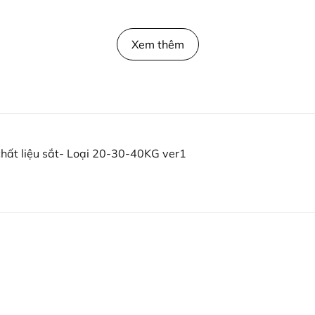
Xem thêm
chất liệu sắt- Loại 20-30-40KG ver1
G
n) loại 20KG.
n) loại 30KG.