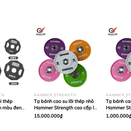
n) loại 40KG.
TH
HAMMER STRENGTH
HAMMER S
i thép
Tạ bánh cao su lõi thép nhỏ
Tạ bánh cao
h màu đen
Hammer Strength cao cấp lỗ
Hammer Str
bám.
ập khẩu (giá
50 nhập khẩu (Set 5 - 25kg)
50 nhập khẩ
15.000.000₫
1.000.000
êm, chống trầy xước, tăng độ bám.