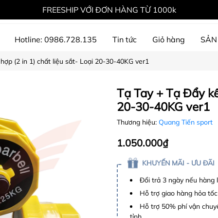
FREESHIP VỚI ĐƠN HÀNG TỪ 1000k
Hotline: 0986.728.135
Tin tức
Giỏ hàng
SẢN
hợp (2 in 1) chất liệu sắt- Loại 20-30-40KG ver1
ự án đã thực hiện
Tạ Tay + Tạ Đẩy kết
20-30-40KG ver1
Thương hiệu:
Quang Tiến sport
1.050.000₫
KHUYẾN MÃI - ƯU ĐÃI
Đổi trả 3 ngày nếu hàng 
Hỗ trợ giao hàng hỏa tốc
Hỗ trợ 50% phí vận chuyể
tỉnh