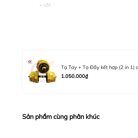
+ sắt.
+ Tay cầm: 2
+ Thanh nối (thanh đòn): 1
+ Chốt khóa: 8.
2.MÔ TẢ SẢN PHẨM
Tạ Tay + Tạ Đẩy kết hợp (2 in 1) 
Sản phẩm có 3 mức cân nặng 20KG, 30KG, 40K
1.050.000₫
– Tạ tay bảo vệ mội trường kết hợp tạ đẩy (tạ đò
– Bộ sản phẩm gồm:
+ Quả tạ:19kg ( 2KG*4, 1,5KG*4, 1,25KG*4).
Sản phẩm cùng phân khúc
– Tạ tay bảo vệ mội trường kết hợp tạ đẩy (tạ đò
– Bộ sản phẩm gồm: