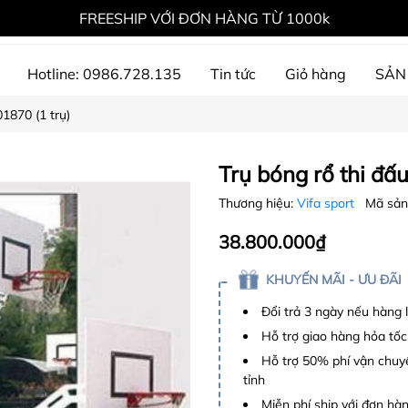
FREESHIP VỚI ĐƠN HÀNG TỪ 1000k
Hotline: 0986.728.135
Tin tức
Giỏ hàng
SẢN
01870 (1 trụ)
ự án đã thực hiện
Trụ bóng rổ thi đấu
Thương hiệu:
Vifa sport
Mã sản
38.800.000₫
KHUYẾN MÃI - ƯU ĐÃI
Đổi trả 3 ngày nếu hàng 
Hỗ trợ giao hàng hỏa tốc
Hỗ trợ 50% phí vận chuyể
tỉnh
Miễn phí ship với đơn hàng