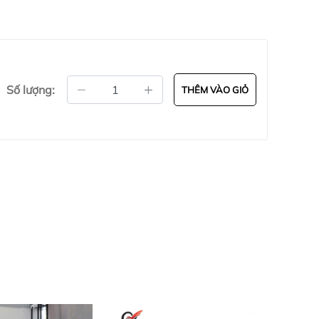
Số lượng:
THÊM VÀO GIỎ
g trong thi đấu. Dưới chân trụ
có thiết kế bánh