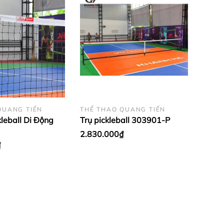
à giúp tăng chiều cao đáng kể. Hiện nay môn thể
inh viên được tốt hơn.
ật, khéo léo, sức mạnh, sức bật và sức bền... Khi
p, con người bạn sẽ luôn khoẻ mạnh và phản ứng
QUANG TIẾN
THỂ THAO QUANG TIẾN
kleball Di Động
Trụ pickleball 303901-P
2.830.000₫
₫