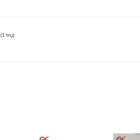
(1 trụ)
t kiệm không gian.
của bảng rổ là 1.25m. Trụ bóng rổ xếp 801870 thích hợp dùn
ễ dàng.