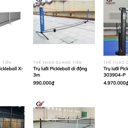
ng giúp các khớp xương được dẻo dai hơn, cơ thể săn chắc v
 tại Việt Nam để giúp rèn luyện sức khỏe cho các học sinh, s
g lại cho người chơi sự dẻo dai, hoạt bát, nhanh nhẹn, kĩ thu
g va chạm của bạn sẽ tốt dần lên, thân hình trở nên cứng cá
 TIẾN
THỂ THAO QUANG TIẾN
THỂ THAO 
ickleball X-
Trụ lưới Pickleball di động
Trụ lưới Pic
3m
303904-P
990.000₫
4.970.000