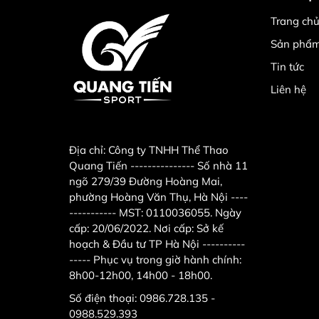
Trang chu
Chơi bóng rổ hàng ngày giúp bạn cải thiện tâm l
Sản phẩ
Tập luyện với bạn rổ hàng ngày sẽ làm bạn trở nê
khác của bạn. Khi có một cơ thể khoẻ mạnh, cường
Tin tức
Liên hệ
Bóng rổ giúp bạn luôn tạo ra đam mê và cải thi
Với những người chơi bóng rổ thì cái cảm giác đư
không hề cảm thấy nhàm chán. Điều này sẽ giúp 
Địa chỉ:
Công ty TNHH Thể Thao
Quang Tiến --------------- Số nhà 11
Ngoài ra khi chơi bóng rổ bạn sẽ cao hơn, khỏe m
ngõ 279/39 Đường Hoàng Mai,
hơn.
phường Hoàng Văn Thụ, Hà Nội ----
Trên đây là một số những lợi ích tuyệt vời mà mô
----------- MST: 0110036055. Ngày
cấp: 20/06/2022. Nơi cấp: Sở kế
này sẽ giúp có sự đam mê hơn với bộ môn này.
hoạch & Đầu tư TP Hà Nội ----------
CHI NHÁNH TẠI HÀ NỘI.
----- Phục vụ trong giờ hành chính:
8h00-12h00, 14h00 - 18h00.
- Địa chỉ : số 11 ngõ 279 ngách 279/39 đường Ho
Số điện thoại:
0986.728.135 -
- Điện thoại :
0986.728.135 ; 0988.52.93.93
.
0988.529.393