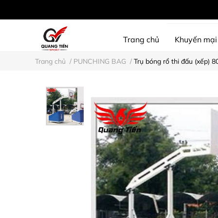
Trang chủ
Khuyến mại
Trang chủ
/
PUNCHING BAG
/
Trụ bóng rổ thi đấu (xếp) 8
SHINE PROTECTION
D