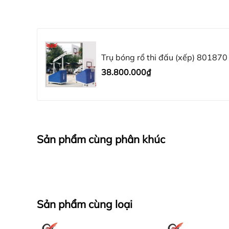
Trụ bóng rổ thi đấu (xếp) 801870 
38.800.000₫
Sản phẩm cùng phân khúc
Trụ bóng rổ thi đấu 801870 dễ dàng xếp gọn, tiế
Khoảng cách từ chân
trụ bóng rổ
đến điểm chiếu 
Sản phẩm cùng loại
xe
giúp di chuyển khi sử dụng hay cất giữ thật d