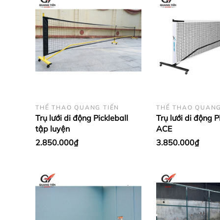
Chơi bóng rổ mang lại những lợi ích gì?
Khi chơi bóng rổ toàn bộ cơ bắp đều được vận độ
thao bóng rổ được đưa vào hầu hết các trường học
Chơi bóng rổ mang lại cho bạn sức khỏe tốt
Một điều ai cũng nhận thấy được đó là bóng rổ man
chơi bóng rổ thường xuyên thì khả năng chịu đựn
nhanh nhẹn.
THỂ THAO QUANG TIẾN
THỂ THAO QUANG
Trụ lưới di động Pickleball
Trụ lưới di động P
tập luyện
ACE
2.850.000₫
3.850.000₫