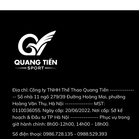
- Trọng lượng đóng thùng: 27 kg.
- Trọng lượng người tập tối đa: 130 kg.
-
Xà đơn, xà kép T056
đa năng hỗ trợ tập Gym, tập
thể dục hiệu quả tại nhà với các bài tập cơ bản gồm:
+
Tập hít xà đơn
.
+ Tập xà kép, ke bụng.
+ Tập hít đất.
Địa chỉ:
Công ty TNHH Thể Thao Quang Tiến -------------
Ảnh xà đơn, xà kép T056
-- Số nhà 11 ngõ 279/39 Đường Hoàng Mai, phường
Hoàng Văn Thụ, Hà Nội --------------- MST:
- Bảo hành: 1 năm.
0110036055. Ngày cấp: 20/06/2022. Nơi cấp: Sở kế
hoạch & Đầu tư TP Hà Nội --------------- Phục vụ trong
2. Hình ảnh xà đơn, xà
giờ hành chính: 8h00-12h00, 14h00 - 18h00.
kép T056.
Số điện thoại:
0986.728.135 - 0988.529.393