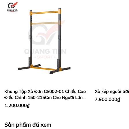
Khung Tập Xà Đơn CS002-01 Chiều Cao
Xà kép ngoài trờ
Điều Chỉnh 150-215Cm Cho Người Lớn,
7.900.000₫
Kích thước xà đơn, xà kép T056
Trẻ Em
1.200.000₫
- Kích thước thùng: 143 x 67 x 12 cm.
- Trọng lượng xà đơn, xà kép T056: 25 kg.
Sản phẩm đã xem