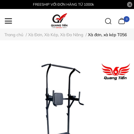
FREESHIP VỚI ĐƠN HÀNG TỪ 1000k
0
Trang chủ
/
Xà Đơn, Xà Kép, Xà Đa Năng
/
Xà đơn, xà kép T056