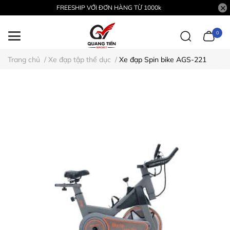
FREESHIP VỚI ĐƠN HÀNG TỪ 1000k
0
Trang chủ
/
Xe đạp tập thể dục
/
Xe đạp Spin bike AGS-221