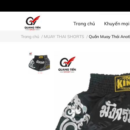
Trang chủ
Khuyến mại
Trang chủ
/
MUAY THAI SHORTS
/
Quần Muay Thái Anoth
SHINE PROTECTION
D