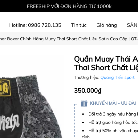
FREESHIP VỚI ĐƠN HÀNG TỪ 1000k
Hotline: 0986.728.135
Tin tức
Giỏ hàng
SẢN
er Boxer Chính Hãng Muay Thai Short Chất Liệu Satin Cao Cấp | QT
ự án đã thực hiện
Quần Muay Thái A
Thai Short Chất Li
Thương hiệu:
Quang Tiến sport
350.000₫
KHUYẾN MÃI - ƯU ĐÃI
Đổi trả 3 ngày nếu hàng 
Hỗ trợ giao hàng hỏa tốc
Hỗ trợ 50% phí vận chuyể
tỉnh