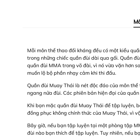
Mô
Mỗi môn thể thao đối kháng đều có một kiểu quần 
trong những chiếc quần đùi dài qua gối. Quần đù
quần đùi MMA trong võ đài, vì nó vừa vặn hơn so 
muốn lộ bộ phần nhạy cảm khi thi đấu.
Quần đùi Muay Thái là nét độc đáo của môn thể t
ngang nửa đùi. Các phiên bản hiện đại của quần 
Khi bạn mặc quần đùi Muay Thái để tập luyện, 
đồng phục không chính thức của Muay Thái, vì v
Bây giờ, nếu bạn tập luyện tại một phòng tập M
đùi nào bạn thích để tập luyện. Tuy nhiên, nếu b