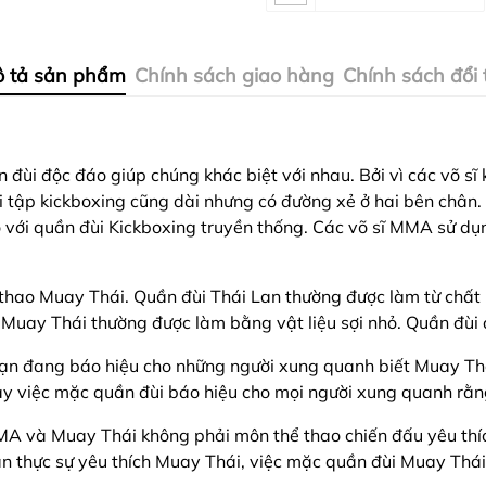
 tả sản phẩm
Chính sách giao hàng
Chính sách đổi 
đùi độc đáo giúp chúng khác biệt với nhau. Bởi vì các võ sĩ
i tập kickboxing cũng dài nhưng có đường xẻ ở hai bên chân
với quần đùi Kickboxing truyền thống. Các võ sĩ MMA sử dụng
hao Muay Thái. Quần đùi Thái Lan thường được làm từ chất li
Muay Thái thường được làm bằng vật liệu sợi nhỏ. Quần đùi đ
bạn đang báo hiệu cho những người xung quanh biết Muay Th
ậy việc mặc quần đùi báo hiệu cho mọi người xung quanh rằ
MA và Muay Thái không phải môn thể thao chiến đấu yêu thíc
ạn thực sự yêu thích Muay Thái, việc mặc quần đùi Muay Thái 