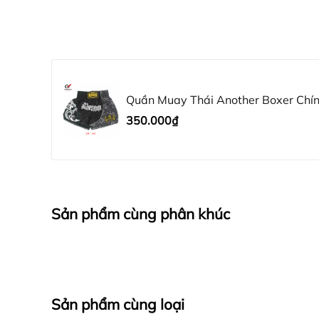
Quần Muay Thái Another Boxer Chín
Satin Cao Cấp | QT-062
350.000₫
Sản phẩm cùng phân khúc
Sản phẩm cùng loại