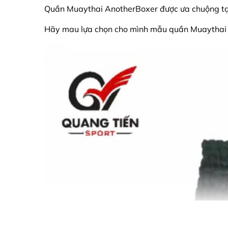
Quần Muaythai AnotherBoxer được ưa chuộng tại c
Hãy mau lựa chọn cho mình mẫu quần Muaythai v