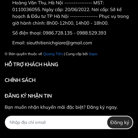
Hoàng Văn Thụ, Hà Nội --------------- MST:
nước an toàn
0110036055. Ngày cấp: 20/06/2022. Nơi cấp: Sở kế
hoạch & Đầu tư TP Hà Nội --------------- Phục vụ trong
Bóng hồng ngoại tuổi thọ cao công suất 275W mỗi
giờ hành chính: 8h00-12h00, 14h00 - 18h00.
bóng. Công suất tối đa khi bật cả 3 bóng 825W. Tùy
Số điện thoại:
0986.728.135 - 0988.529.393
nhu cầu sử dụng mà khách hàng có thể lựa chọn
công tắc cho bóng:
Email:
sieuthitienichgiare@gmail.com
Công tắc 1 là bật 1 bóng.
© Bản quyền thuộc về
Quang Tiến
| Cung cấp bởi
Sapo
Công tắc 2 là bật 2 bóng.
HỖ TRỢ KHÁCH HÀNG
Muốn bật 3 bóng thì bật cả hai công tắc 1 và
2.
CHÍNH SÁCH
ĐĂNG KÝ NHẬN TIN
Đèn sưởi nhà tắm Heizen HE-3B có công tắc dễ sử
Bạn muốn nhận khuyến mãi đặc biệt? Đăng ký ngay.
dụng
Kích thước đèn sưởi nhà tắm Heizen HE-3B
Đăng ký
Hướng dẫn
: Cách sử dụng đèn sưởi nhà tắm an toàn