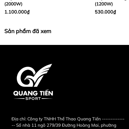
(2000W)
(1200W)
dụng nguyên lý bức xạ hồng ngoại nên ngay sau khi
1.100.000₫
530.000₫
bật sẽ làm ấm cực nhanh và
không đốt cháy
oxy,
không tạo ra cảm giác khô da cho bạn.
Sản phẩm đã xem
Trọn bộ sản phẩm đèn sưởi nhà tắm Heizen HE-3B
Tìm hiểu:
Tác dụng tuyệt vời của đèn sưởi nhà tắm
Bề mặt đèn sưởi nhà tắm Heizen được làm bằng
chất liệu cao cấp, chịu nhiệt tốt.
3
bóng đèn sưởi sản
xuất theo tiêu chuẩn chống nước IPX2, chống chập
điện nên an toàn tuyệt đối khi dính nước.
Đèn sưởi nhà tắm Heizen HE-3B làm từ chất liệu cao
cấp, bền bỉ
Địa chỉ:
Công ty TNHH Thể Thao Quang Tiến -------------
-- Số nhà 11 ngõ 279/39 Đường Hoàng Mai, phường
Đèn sưởi nhà tắm Heizen HE-3B đạt chuẩn chống