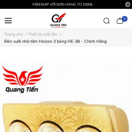
FREESHIP VỚI ĐƠN HÀNG TỪ 1000k
0
Trang chủ
/
Thiết bị sưởi ấm
/
Đèn sưởi nhà tắm Heizen 3 bóng HE-3B - Chính Hãng