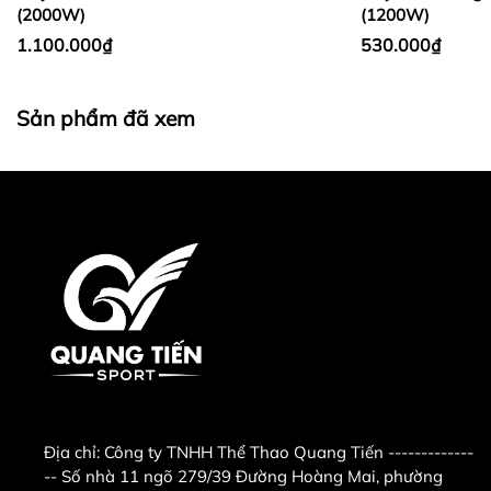
lượng cao, không lo chập cháy, phù hợp với môi
(2000W)
(1200W)
trường ẩm ướt trong phòng tắm. Tuổi thọ bóng đèn
1.100.000₫
530.000₫
sưởi siêu bền,
lớn hơn 10.000h
(tương đương 6 năm
sử dụng).
Sản phẩm đã xem
Đèn sưởi nhà tắm Kottmann 3 bóng K3BH an toàn
khi gặp nước.
Đèn suởi nhà tắm Kottmann K3BH sử dụng
bóng
hồng ngoại
không chỉ sưởi ấm mà còn giúp làm giảm
các triệu chứng đau nhức cơ thể, tốt cho những người
bị đau nhức xương khớp, đồng thời còn tăng cường
trao đổi chất, kích thích tuần hoàn máu, cho bạn
cảm giác thật sảng khoái.
Địa chỉ:
Công ty TNHH Thể Thao Quang Tiến -------------
-- Số nhà 11 ngõ 279/39 Đường Hoàng Mai, phường
Đèn sưởi nhà tắm Kottmann 3 bóng K3BH sử dụng