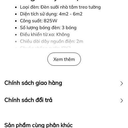
Loại đèn: Đèn sưởi nhà tắm treo tường
Diện tích sử dụng: 4m2 - 6m2
Công suất: 825W
Số lượng bóng đèn: 3 bóng
Điều khiển từ xa: Không
Chiều dài dây nguồn điện: 2m
Chuẩn chống nước: IPX2
Nguồn điện áp: 220V - 240V / 50Hz - 60Hz
Xem thêm
Kiểu lắp đặt: Treo tường
Tuổi thọ đèn: 10.000 giờ
Chất liệu bóng: Bóng hồng ngoại tráng kim
Chính sách giao hàng
cương nhân tạo
Bảo hành: 36 tháng
Thương hiệu: Đức
Chính sách đổi trả
Sản xuất tại: Trung Quốc
Sản phẩm cùng phân khúc
Đèn sưởi nhà tắm