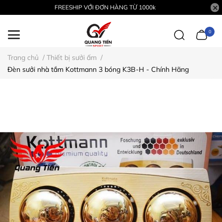
FREESHIP VỚI ĐƠN HÀNG TỪ 1000k
0
Trang chủ
/
Thiết bị sưởi ấm
/
Đèn sưởi nhà tắm Kottmann 3 bóng K3B-H - Chính Hãng