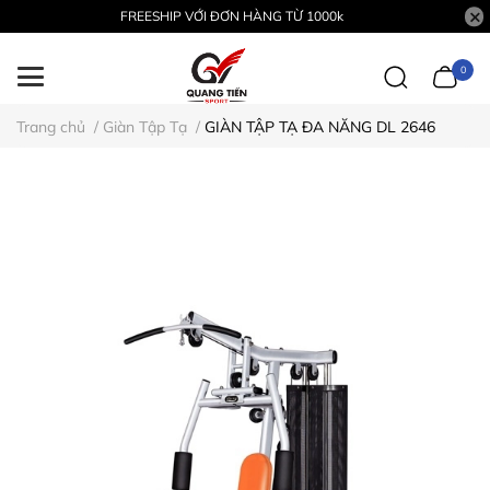
FREESHIP VỚI ĐƠN HÀNG TỪ 1000k
0
Trang chủ
/
Giàn Tập Tạ
/
GIÀN TẬP TẠ ĐA NĂNG DL 2646