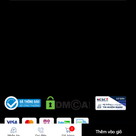
0
Thêm vào giỏ
Nhắn tin
Gọi điện
Giỏ hàng