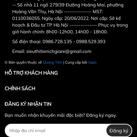
-- Số nhà 11 ngõ 279/39 Đường Hoàng Mai, phường
Hoàng Văn Thụ, Hà Nội --------------- MST:
0110036055. Ngày cấp: 20/06/2022. Nơi cấp: Sở kế
hoạch & Đầu tư TP Hà Nội --------------- Phục vụ trong
giờ hành chính: 8h00-12h00, 14h00 - 18h00.
Số điện thoại:
0986.728.135 - 0988.529.393
Email:
sieuthitienichgiare@gmail.com
© Bản quyền thuộc về
Quang Tiến
| Cung cấp bởi
Sapo
HỖ TRỢ KHÁCH HÀNG
CHÍNH SÁCH
ĐĂNG KÝ NHẬN TIN
Bạn muốn nhận khuyến mãi đặc biệt? Đăng ký ngay.
Đăng ký