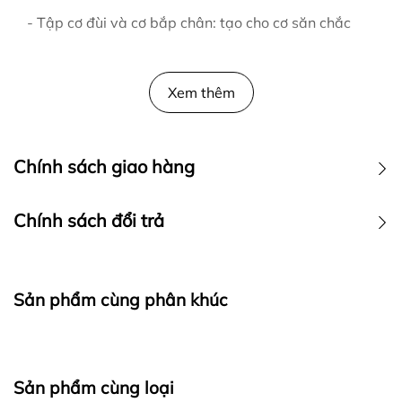
- Tập cơ đùi và cơ bắp chân: tạo cho cơ săn chắc
- Tập cơ bụng: bài tập ngồi kéo đòn tay tạo cho
vùng co bụng săn chắc
Xem thêm
2. Hình ảnh Giàn tập tạ đa
Chính sách giao hàng
năng KFHG-18
Chính sách đổi trả
Giàn tập tạ đa năng KFHG-18
Sản phẩm cùng phân khúc
Sản phẩm cùng loại