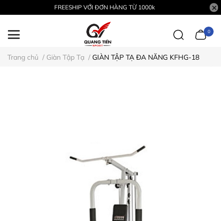
FREESHIP VỚI ĐƠN HÀNG TỪ 1000k
0
Trang chủ
/
Giàn Tập Tạ
/
GIÀN TẬP TẠ ĐA NĂNG KFHG-18