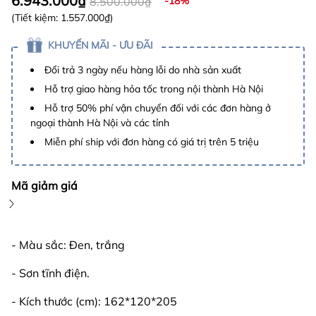
6.943.000₫
8.500.000₫
-18%
(Tiết kiệm:
1.557.000₫
)
KHUYẾN MÃI - ƯU ĐÃI
Đổi trả 3 ngày nếu hàng lỗi do nhà sản xuất
Hỗ trợ giao hàng hỏa tốc trong nội thành Hà Nội
Hỗ trợ 50% phí vận chuyển đối với các đơn hàng ở
ngoại thành Hà Nội và các tỉnh
Miễn phí ship với đơn hàng có giá trị trên 5 triệu
Mã giảm giá
- Màu sắc: Đen, trắng
- Sơn tĩnh điện.
- Kích thước (cm): 162*120*205