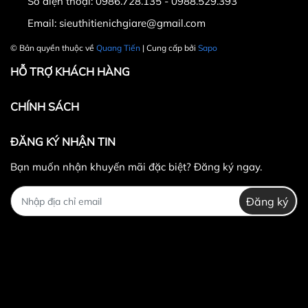
Số điện thoại:
0986.728.135 - 0988.529.393
Email:
sieuthitienichgiare@gmail.com
© Bản quyền thuộc về
Quang Tiến
| Cung cấp bởi
Sapo
HỖ TRỢ KHÁCH HÀNG
CHÍNH SÁCH
ĐĂNG KÝ NHẬN TIN
Bạn muốn nhận khuyến mãi đặc biệt? Đăng ký ngay.
Đăng ký