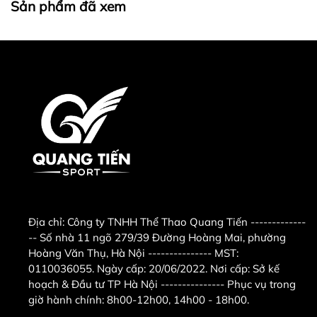
Sản phẩm đã xem
- Kích thước lắp đặt máy tập: 1850 x 870 x 1350
mm.
- Kích thước gập gọn (dựng máy): 1250 x 870 x
1400 mm.
Kích thước máy chạy Sakura HQ-666
- Kích thước đóng thùng: 1820 x 910 x 370 mm.
- Trọng lượng máy chạy: 92 kg.
Địa chỉ:
Công ty TNHH Thể Thao Quang Tiến -------------
- Trọng lượng đóng thùng: 108 kg.
-- Số nhà 11 ngõ 279/39 Đường Hoàng Mai, phường
- Tải trọng tối đa người tập: 130 kg.
Hoàng Văn Thụ, Hà Nội --------------- MST:
0110036055. Ngày cấp: 20/06/2022. Nơi cấp: Sở kế
-
Máy chạy bộ điện Sakura HQ-666
hỗ trợ tập thể
hoạch & Đầu tư TP Hà Nội --------------- Phục vụ trong
dục tại nhà hiệu quả cho cả gia đình, giúp giảm cân
giờ hành chính: 8h00-12h00, 14h00 - 18h00.
và rèn luyện sức khỏe cực tốt. Các bài tập cơ bản với