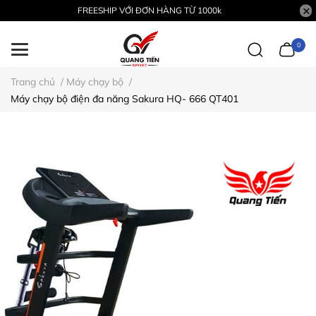
FREESHIP VỚI ĐƠN HÀNG TỪ 1000k
0
Trang chủ
/
Máy chạy bộ
/
Máy chạy bộ điện đa năng Sakura HQ- 666 QT401