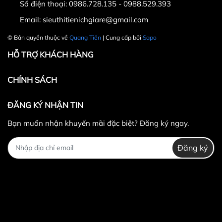
Số điện thoại:
0986.728.135 - 0988.529.393
máy chạy Sakura HQ-666 gồm:
Email:
sieuthitienichgiare@gmail.com
+ Đi bộ, chạy bộ.
© Bản quyền thuộc về
Quang Tiến
| Cung cấp bởi
Sapo
+ Tập massage.
HỖ TRỢ KHÁCH HÀNG
+ Tập gập bụng.
CHÍNH SÁCH
+ Tập xoay eo.
ĐĂNG KÝ NHẬN TIN
+ Tập tạ tay.
Bạn muốn nhận khuyến mãi đặc biệt? Đăng ký ngay.
Đăng ký
Máy chạy bộ Sakura HQ-666
- Bảo hành: 2 năm.
- Giá bán: 16,780,000 đồng.
Ưu điểm của máy chạy bộ Sakura