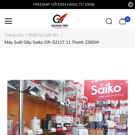
FREESHIP VỚI ĐƠN HÀNG TỪ 1000k
0
Trang chủ
/
Thiết bị sưởi ấm
/
Máy Sưởi Dầu Saiko OR-5211T 11 Thanh 2300W