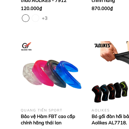
thao AOLIKES - 7912
chính hãng
120.000₫
870.000₫
+3
QUANG TIẾN SPORT
AOLIKES
Bảo vệ Hàm FBT cao cấp
Bó gối đàn hồi b
chính hãng thái lan
Aolikes AL7718.