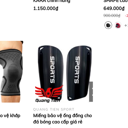
KARA chính hãng
SHAPE cao 
1.150.000₫
649.000₫
900.000₫
-
+
QUANG TIEN SPORT
ảo vệ khớp
Miếng bảo vệ ống đồng cho
đá bóng cao cấp giá rẻ