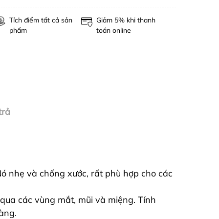
Tích điểm tất cả sản
Giảm 5% khi thanh
phẩm
toán online
trả
 Nó nhẹ và chống xước, rất phù hợp cho các
 qua các vùng mắt, mũi và miệng. Tính
àng.