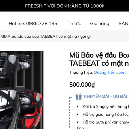
FREESHIP VỚI ĐƠN HÀNG TỪ 1000k
Hotline: 0986.728.135
Tin tức
Giỏ hàng
SẢN
 MMA Sanda cao cấp TAEBEAT có mặt nạ ( gọng)
ự án đã thực hiện
Mũ Bảo vệ đầu Bo
TAEBEAT có mặt nạ
Thương hiệu:
Quang Tiến sport
500.000₫
KHUYẾN MÃI - ƯU ĐÃI
Đổi trả 3 ngày nếu hàng 
Hỗ trợ giao hàng hỏa tốc
Hỗ trợ 50% phí vận chuyể
tỉnh