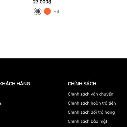
27.000₫
+3
 KHÁCH HÀNG
CHÍNH SÁCH
̉
Chính sách vận chuyển
m
Chính sách hoàn trả tiền
Chính sách đổi trả hàng
hãng tại Hà Nội
Chính sách bảo mật
chỉ :
số 11 ngõ 279 ngách 279/39 đường Hoàng Mai,qu