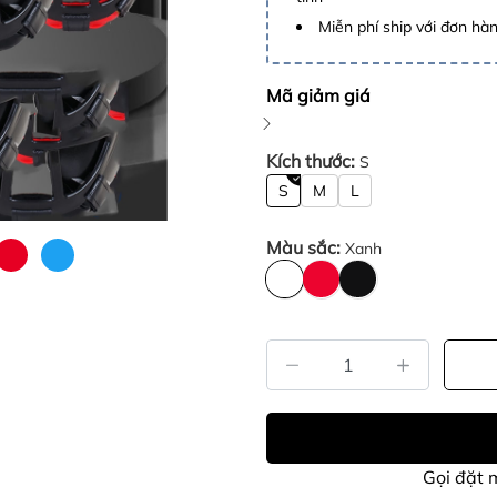
Miễn phí ship với đơn hàng
Mã giảm giá
Kích thước:
S
S
M
L
Màu sắc:
Xanh
Gọi đặt