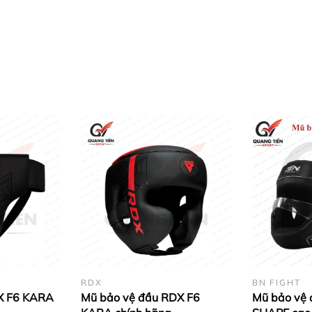
RDX
BN FIGHT
X F6 KARA
Mũ bảo vệ đầu RDX F6
Mũ bảo vệ 