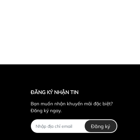
ĐĂNG KÝ NHẬN TIN
Bạn muốn nhận khuyến mãi đặc biệt?
Đăng ký ngay.
Đăng ký
ận Hoàng Mai,Hà Nội ( nếu có wifi , 3g