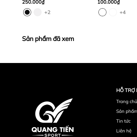
250.000₫
100.000₫
+2
+4
Sản phẩm đã xem
HỖ TRỢ
Trang chu
Sản phẩ
Tin tức
3
.Địa chỉ mua hàng cao cấp chính 
Liên hệ
Công ty TNHH Thể Thao Quang Tiến . Địa 