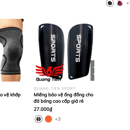
+
ân hàng chính hãng và hàng loại 2
QUANG TIEN SPORT
ảo vệ khớp
Miếng bảo vệ ống đồng cho
đá bóng cao cấp giá rẻ
27.000₫
+3