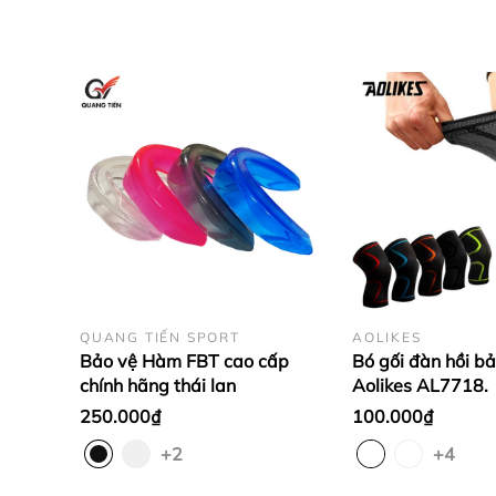
2.Cách nhận biết bảo vệ mắt cá ch
QUANG TIẾN SPORT
AOLIKES
Bảo vệ Hàm FBT cao cấp
Bó gối đàn hồi b
chính hãng thái lan
Aolikes AL7718.
250.000₫
100.000₫
+2
+4