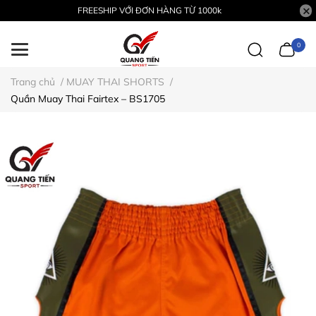
FREESHIP VỚI ĐƠN HÀNG TỪ 1000k
0
Trang chủ
/
MUAY THAI SHORTS
/
Quần Muay Thai Fairtex – BS1705