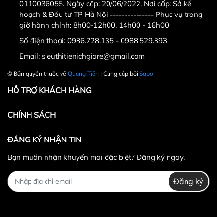
0110036055. Ngày cấp: 20/06/2022. Nơi cấp: Sở kế
hoạch & Đầu tư TP Hà Nội --------------- Phục vụ trong
giờ hành chính: 8h00-12h00, 14h00 - 18h00.
Số điện thoại:
0986.728.135 - 0988.529.393
3 Bảng size quần Muay Thai FAIRTEX
Email:
sieuthitienichgiare@gmail.com
© Bản quyền thuộc về
Quang Tiến
| Cung cấp bởi
Sapo
HỖ TRỢ KHÁCH HÀNG
CHÍNH SÁCH
ĐĂNG KÝ NHẬN TIN
Bạn muốn nhận khuyến mãi đặc biệt? Đăng ký ngay.
Đăng ký