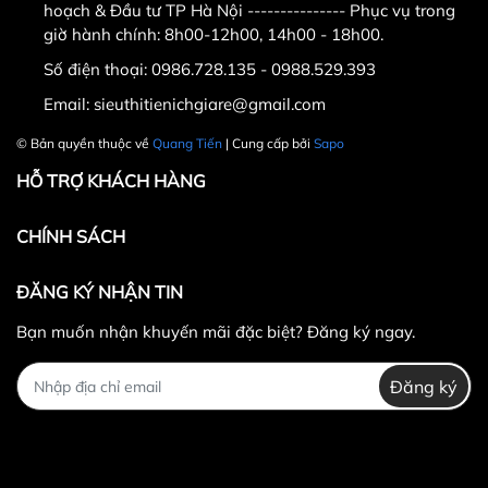
hoạch & Đầu tư TP Hà Nội --------------- Phục vụ trong
giờ hành chính: 8h00-12h00, 14h00 - 18h00.
Quạt
có công suất cực nhỏ 145W, với thiết kế 4
cánh vẫn sẽ đảm bảo hiệu quả làm mát vô cùng
Số điện thoại:
0986.728.135 - 0988.529.393
hiệu quả nên bạn hoàn toàn có thể yên tâm khi lựa
Email:
sieuthitienichgiare@gmail.com
chọn quạt.
© Bản quyền thuộc về
Quang Tiến
| Cung cấp bởi
Sapo
HỖ TRỢ KHÁCH HÀNG
Quạt có nhiều tốc độ gió tùy chỉnh
CHÍNH SÁCH
ĐĂNG KÝ NHẬN TIN
Kích thước của quạt sàn
Bạn muốn nhận khuyến mãi đặc biệt? Đăng ký ngay.
Đằng sau của quạt
Đăng ký
Khớp xoay của quạt chắc chắn