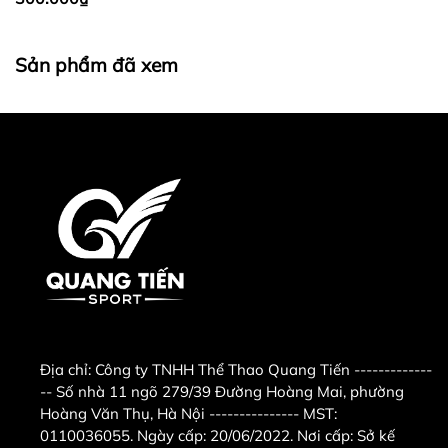
Sản phẩm đã xem
Hình ảnh sản phẩm
Quạt sàn công nghiệp
Ching Hai FF9299 chuyên
được sử dụng trong gia đình, văn phòng hay công
nhân trên các chuyến hàng. Với nhiều tốc độ làm
mát tiện dụng.
Địa chỉ:
Công ty TNHH Thể Thao Quang Tiến -------------
-- Số nhà 11 ngõ 279/39 Đường Hoàng Mai, phường
Hoàng Văn Thụ, Hà Nội --------------- MST:
0110036055. Ngày cấp: 20/06/2022. Nơi cấp: Sở kế
Các bộ phận của quạt sàn công nghiệp