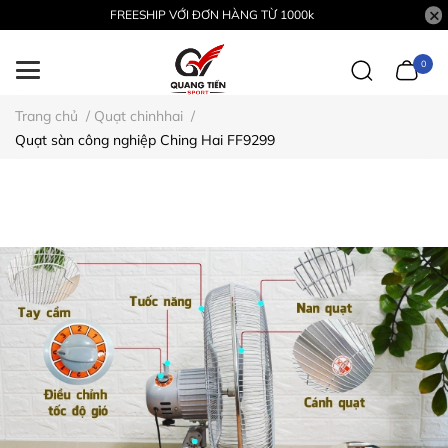
FREESHIP VỚI ĐƠN HÀNG TỪ 1000k
0
Trang chủ
/
Quạt chinhhai
/
Quạt sàn công nghiệp Ching Hai FF9299