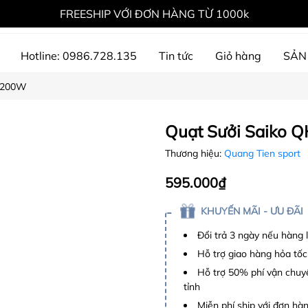
FREESHIP VỚI ĐƠN HÀNG TỪ 1000k
Hotline: 0986.728.135
Tin tức
Giỏ hàng
SẢN
 1200W
ự án đã thực hiện
Quạt Sưởi Saiko 
Thương hiệu:
Quang Tien sport
595.000₫
KHUYẾN MÃI - ƯU ĐÃI
Đổi trả 3 ngày nếu hàng 
Hỗ trợ giao hàng hỏa tốc
Hỗ trợ 50% phí vận chuyể
tỉnh
Miễn phí ship với đơn hàng