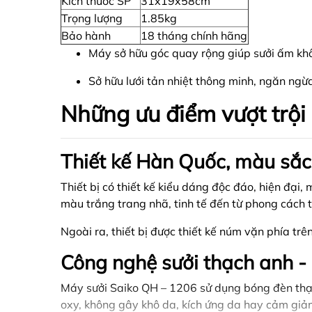
Kích thước SP
31x19x58cm
Trọng lượng
1.85kg
Bảo hành
18 tháng chính hãng
Máy sở hữu góc quay rộng giúp sưởi ấm kh
Sở hữu lưới tản nhiệt thông minh, ngăn ngừ
Những ưu điểm vượt trội
Thiết kế Hàn Quốc, màu sắc 
Thiết bị có thiết kế kiểu dáng độc đáo, hiện đại,
màu trắng trang nhã, tinh tế đến từ phong cách 
Ngoài ra, thiết bị được thiết kế núm vặn phía tr
Công nghệ sưởi thạch anh - 
Máy sưởi Saiko QH – 1206 sử dụng bóng đèn thạ
oxy, không gây khô da, kích ứng da hay cảm giảm 