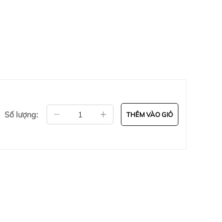
ng được mọi nhu cầu sử dụng của người dùng.
 kiệm điện năng hiệu quả so với các sản phẩm
ại cảm giác thoải mái, dễ chịu giúp bạn ngủ
Số lượng:
THÊM VÀO GIỎ
 QH – 1206 giảm chói hiệu quả, an toàn cho đôi
Saiko QH – 1206 tự động ngắt điện khi chập điện,