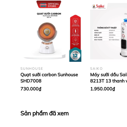
SUNHOUSE
SAIKO
Quạt sưởi carbon Sunhouse
Máy sưởi dầu Sai
SHD7008
8213T 13 thanh 
8211T 11 thanh
730.000₫
1.950.000₫
Sản phẩm đã xem