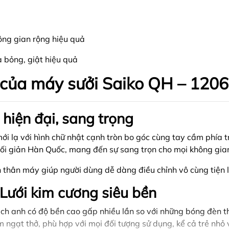
ông gian rộng hiệu quả
a bỏng, giật hiệu quả
 của máy sưởi Saiko QH – 1206
hiện đại, sang trọng
 mới lạ với hình chữ nhật cạnh tròn bo góc cùng tay cầm phía t
tối giản Hàn Quốc, mang đến sự sang trọn cho mọi không gia
ên thân máy giúp người dùng dễ dàng điều chỉnh vô cùng tiện 
Lưới kim cương siêu bền
ch anh có độ bền cao gấp nhiều lần so với những bóng đèn 
ngạt thở, phù hợp với mọi đối tượng sử dụng, kể cả trẻ nhỏ v