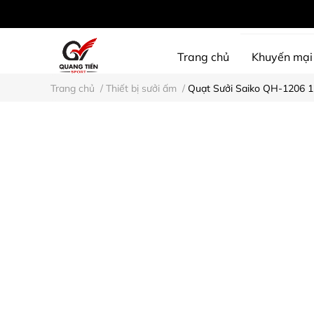
Trang chủ
Khuyến mại
Trang chủ
/
Thiết bị sưởi ấm
/
Quạt Sưởi Saiko QH-1206
SHINE PROTECTION
D