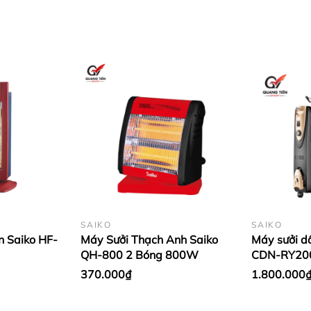
 Nội .
hỉ : số 11 ngõ 279 ngách 279/39 đường Hoàng Mai,qu
o Quang Tiến " . - Điện thoại : 0986.728.135 - 0988.
869.855 có zalo ( gọi ngoài giờ hành chính từ 11h30-1
ọc trước ít tiền vận chuyển hoặc chuyển khoản
SAIKO
SAIKO
n Saiko HF-
Máy Sưởi Thạch Anh Saiko
Máy sưởi d
QH-800 2 Bóng 800W
CDN-RY20
370.000₫
1.800.000