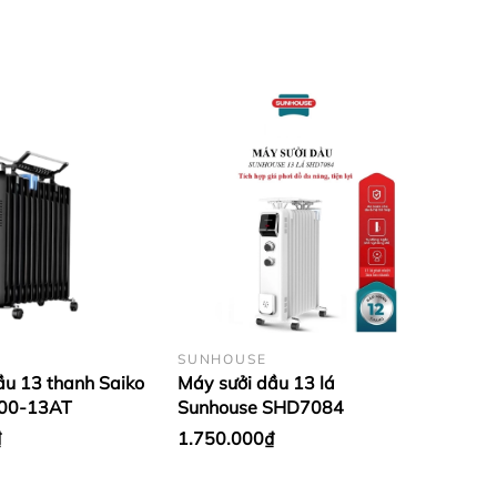
ận Hoàng Mai,Hà Nội ( nếu có wifi , 3g
52.93.93 có zalo (gọi trong giờ hành chính
4h ,từ 18h trờ đi và ngày chủ nhật - Email
SUNHOUSE
ầu 13 thanh Saiko
Máy sưởi dầu 13 lá
00-13AT
Sunhouse SHD7084
₫
1.750.000₫