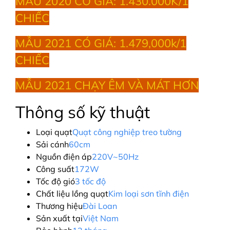
MẪU 2020 CÓ GIÁ: 1.430.000K/1
CHIẾC
MẪU 2021 CÓ GIÁ: 1.479,000k/1
CHIẾC
MẪU 2021 CHẠY ÊM VÀ MÁT HƠN
Thông số kỹ thuật
Loại quạt
Quạt công nghiệp treo tường
Sải cánh
60cm
Nguồn điện áp
220V~50Hz
Công suất
172W
Tốc độ gió
3 tốc độ
Chất liệu lồng quạt
Kim loại sơn tĩnh điện
Thương hiệu
Đài Loan
Sản xuất tại
Việt Nam