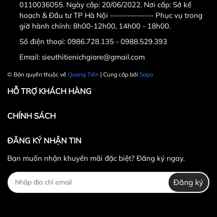
không lo gỉ sét, chắc chắn, không sợ biến
0110036055. Ngày cấp: 20/06/2022. Nơi cấp: Sở kế
dạng.
hoạch & Đầu tư TP Hà Nội --------------- Phục vụ trong
giờ hành chính: 8h00-12h00, 14h00 - 18h00.
Công suất 172W tiết kiệm điện.
Số điện thoại:
0986.728.135 - 0988.529.393
Email:
sieuthitienichgiare@gmail.com
CHI NHÁNH TẠI HÀ NỘI.
© Bản quyền thuộc về
Quang Tiến
| Cung cấp bởi
Sapo
- Địa chỉ : số 11 ngõ 279 ngách 279/39 đường
Hoàng Mai,quận Hoàng Mai,Hà Nội ( nếu có
HỖ TRỢ KHÁCH HÀNG
wifi , 3g tìm trên google map " Cửa hàng thể
thao Quang Tiến " .
CHÍNH SÁCH
- Điện thoại :
0986.728.135 ; 0988.52.93.93
.
- Email : sieuthitienichgiare@gmail.com
ĐĂNG KÝ NHẬN TIN
Bạn muốn nhận khuyến mãi đặc biệt? Đăng ký ngay.
Đăng ký