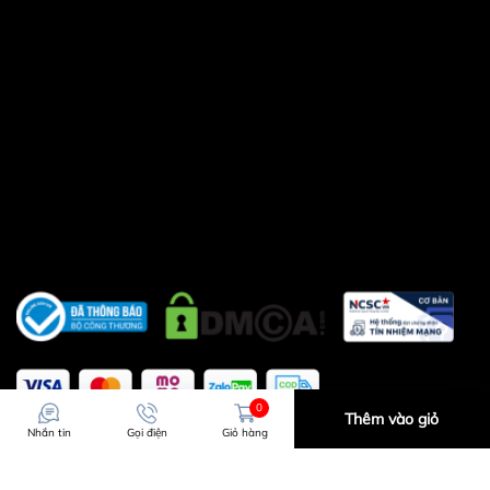
0
Thêm vào giỏ
Nhắn tin
Gọi điện
Giỏ hàng