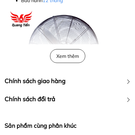
Bảo hành
12 tháng
Xem thêm
Chính sách giao hàng
Chính sách đổi trả
Quạt
treo Ching Hai
W24-3T (3 cánh trắng)
cho tốc độ gió lớn, làm
Sản phẩm cùng phân khúc