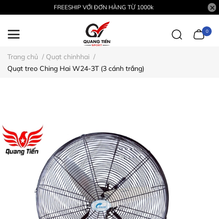
FREESHIP VỚI ĐƠN HÀNG TỪ 1000k
0
Trang chủ
/
Quạt chinhhai
/
Quạt treo Ching Hai W24-3T (3 cánh trắng)