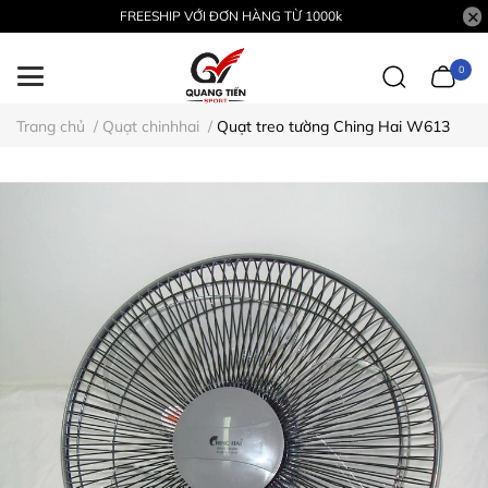
FREESHIP VỚI ĐƠN HÀNG TỪ 1000k
0
Trang chủ
/
Quạt chinhhai
/
Quạt treo tường Ching Hai W613