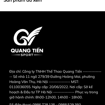
Tuy nhiên tuỳ vào từng loại sản phẩm hoặc phương thức, địa
chỉ giao hàng mà có thể phát sinh thêm chi phí khác như phí
vận chuyển, phụ phí hàng cồng kềnh, .....
CHI NHÁNH TẠI HÀ
NỘI.
Công ty TNHH Thể Thao Quang Tiến .
Địa chỉ :
số 11 ngõ 279 ngách 279/39
Địa chỉ:
Công ty TNHH Thể Thao Quang Tiến -------------
đường Hoàng Mai,quận Hoàng
-- Số nhà 11 ngõ 279/39 Đường Hoàng Mai, phường
Hoàng Văn Thụ, Hà Nội --------------- MST:
Mai,Hà Nội ( nếu có wifi , 3g tìm trên
0110036055. Ngày cấp: 20/06/2022. Nơi cấp: Sở kế
hoạch & Đầu tư TP Hà Nội --------------- Phục vụ trong
google map " Công ty TNHH thể thao
giờ hành chính: 8h00-12h00, 14h00 - 18h00.
Quang Tiến
"
. - Điện thoại
Số điện thoại:
0986.728.135 - 0988.529.393