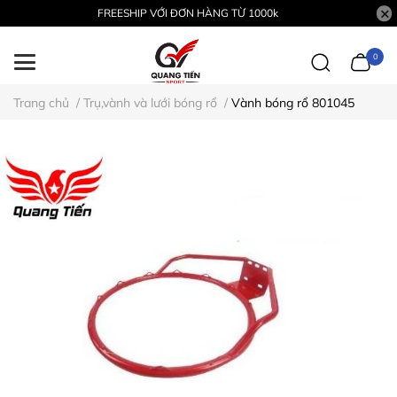
FREESHIP VỚI ĐƠN HÀNG TỪ 1000k
0
Trang chủ
/
Trụ,vành và lưới bóng rổ
/
Vành bóng rổ 801045