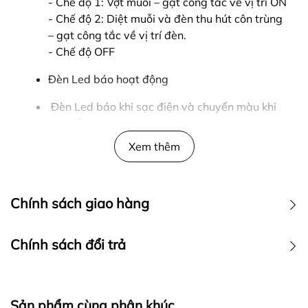
- Chế độ 1: Vợt muỗi – gạt công tắc về vị trí ON
- Chế độ 2: Diệt muỗi và đèn thu hút côn trùng
– gạt công tắc về vị trí đèn.
- Chế độ OFF
Đèn Led báo hoạt động
Đèn Led báo khi sạc điện và chuyển màu khi
sạc đầy.
Xem thêm
Chính sách giao hàng
2/ THÔNG SỐ KỸ THUẬT:
* Thông số điện:
Chính sách đổi trả
- Điện áp đầu vào: 220V~
- Tần số: 50/60Hz
Sản phẩm cùng phân khúc