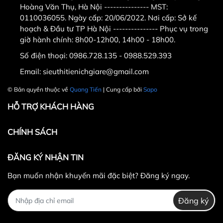
Hoàng Văn Thụ, Hà Nội --------------- MST:
5.Địa chỉ mua vợt muỗi cao cấp chính hãng tại
0110036055. Ngày cấp: 20/06/2022. Nơi cấp: Sở kế
hà nội
hoạch & Đầu tư TP Hà Nội --------------- Phục vụ trong
giờ hành chính: 8h00-12h00, 14h00 - 18h00.
Số điện thoại:
0986.728.135 - 0988.529.393
Công ty TNHH Thể Thao Quang Tiến .
Email:
sieuthitienichgiare@gmail.com
Địa chỉ :
số 11 ngõ 279 ngách 279/39
© Bản quyền thuộc về
Quang Tiến
| Cung cấp bởi
Sapo
đường Hoàng Mai,quận Hoàng
HỖ TRỢ KHÁCH HÀNG
Mai,Hà Nội ( nếu có wifi , 3g tìm trên
CHÍNH SÁCH
google map " Công ty TNHH thể thao
Quang Tiến
"
. - Điện thoại
ĐĂNG KÝ NHẬN TIN
:
0986.728.135 - 0988.52.93.93
có zalo
Bạn muốn nhận khuyến mãi đặc biệt? Đăng ký ngay.
(gọi trong giờ hành chính từ sáng 8h-
Đăng ký
11h30, chiều từ 14h-