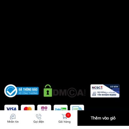
16h)
0989.869.855
có zalo ( gọi ngoài
giờ hành chính từ 11h30-14h ,từ 18h
trờ đi và ngày chủ nhật - Email :
sieuthitienichgiare@gmail.com
Khách hàng ở tỉnh xa mua hàng vui
lòng cọc trước ít tiền vận chuyển
hoặc chuyển khoản
0
Thêm vào giỏ
Nhắn tin
Gọi điện
Giỏ hàng