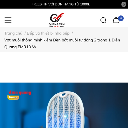
FREESHIP VỚI ĐƠN HÀNG TỪ 1000k
0
Trang chủ
/
Bếp và thiết bị nhà bếp
/
Vợt muỗi thông minh kiêm Đèn bắt muỗi tự động 2 trong 1 Điện
Quang EMR10 W