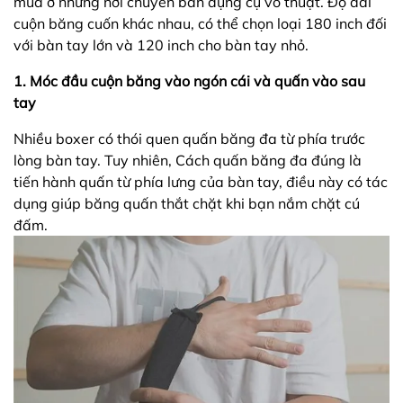
mua ở những nơi chuyên bán dụng cụ võ thuật. Độ dài
cuộn băng cuốn khác nhau, có thể chọn loại 180 inch đối
với bàn tay lớn và 120 inch cho bàn tay nhỏ.
1. Móc đầu cuộn băng vào ngón cái và quấn vào sau
tay
Nhiều boxer có thói quen quấn băng đa từ phía trước
lòng bàn tay. Tuy nhiên, Cách quấn băng đa đúng là
tiến hành quấn từ phía lưng của bàn tay, điều này có tác
dụng giúp băng quấn thắt chặt khi bạn nắm chặt cú
đấm.