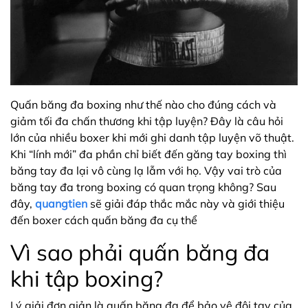
Quấn băng đa boxing như thế nào cho đúng cách và
giảm tối đa chấn thương khi tập luyện? Đây là câu hỏi
lớn của nhiều boxer khi mới ghi danh tập luyện võ thuật.
Khi “lính mới” đa phần chỉ biết đến găng tay boxing thì
băng tay đa lại vô cùng lạ lẫm với họ. Vậy vai trò của
băng tay đa trong boxing có quan trọng không? Sau
đây,
quangtien
sẽ giải đáp thắc mắc này và giới thiệu
đến boxer cách quấn băng đa cụ thể
Vì sao phải quấn băng đa
khi tập boxing?
Lý giải đơn giản là quấn băng đa để bảo vệ đôi tay của