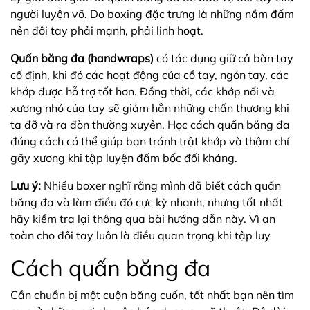
người luyện võ. Do boxing đặc trưng là những nắm đấm
nên đôi tay phải mạnh, phải linh hoạt.
Quấn băng đa (handwraps)
có tác dụng giữ cả bàn tay
cố định, khi đó các hoạt động của cổ tay, ngón tay, các
khớp được hỗ trợ tốt hơn. Đồng thời, các khớp nối và
xương nhỏ của tay sẽ giảm hẳn những chấn thương khi
ta đỡ và ra đòn thường xuyên. Học cách quấn băng đa
đúng cách có thể giúp bạn tránh trật khớp và thậm chí
gãy xương khi tập luyện đấm bốc đối kháng.
Lưu ý:
Nhiều boxer nghĩ rằng mình đã biết cách quấn
băng đa và làm điều đó cực kỳ nhanh, nhưng tốt nhất
hãy kiểm tra lại thông qua bài hướng dẫn này. Vì an
toàn cho đôi tay luôn là điều quan trọng khi tập luy
Cách quấn băng đa
Cần chuẩn bị một cuộn băng cuốn, tốt nhất bạn nên tìm