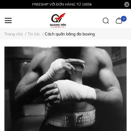
FREESHIP VỚI ĐƠN HÀNG TỪ 1000k
0
Trang chủ
/
Tin tức
/
Cách quấn băng đa boxing