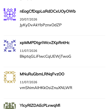
nEogCfDqpLaRdDCxUOyOWb
20/07/2026
JyKyDvAkYbPznxOdZP
xpMMPDtgriWcvZKpRntHc
11/07/2026
BkptqGLiFIwcCqUEWjTwoG
MNuRuGbmLRNqFvzOO
11/07/2026
vmShimAIHKkOsiZnuXNLWR
YlcyRlZDAEcPLvwqhfi