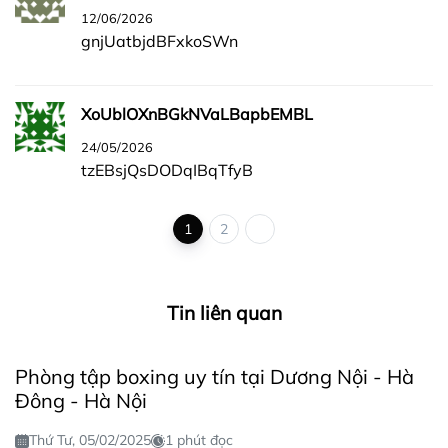
12/06/2026
gnjUatbjdBFxkoSWn
XoUblOXnBGkNVaLBapbEMBL
24/05/2026
tzEBsjQsDODqIBqTfyB
1
2
Tin liên quan
Phòng tập boxing uy tín tại Dương Nội - Hà
Đông - Hà Nội
Thứ Tư, 05/02/2025
1 phút đọc