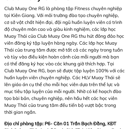
Club Muay One RG là phòng tập Fitness chuyên nghiệp
tại Kiên Giang. Với môi trường đào tạo chuyên nghiệp,
cơ sở vật chất hiện đại, đội ngũ huấn luyện viên có trình
độ chuyên môn cao và giàu kinh nghiệm, các lớp học
Muay Thái của Club Muay One RG thu hút đông đảo học
viên đăng ký tập luyện hàng ngày. Các lớp học Muay
Thái của trung tâm được mở tất cả các ngày trong tuần
và tùy vào điều kiện hoàn cảnh của mỗi người mà bạn
có thể đăng ký học vào các khung giờ thích hợp. Tại
Club Muay One RG, bạn sẽ được tập luyện 100% với các
huấn luyện viên chuyên nghiệp. Các HLV Muay Thái sẽ
lên giáo án cụ thể cho mỗi học viên dựa trên thể lực và
mục tiêu tập luyện của mỗi người. Nhờ có kế hoạch đào
tạo bài bản, chuyên nghiệp, nên hầu hết các học viên
Muay Thái của trung tâm đều tiến bộ vượt bậc trong
thời gian ngắn.
Địa chỉ phòng tập: P6- Căn 01 Trần Bạch Đằng, KĐT