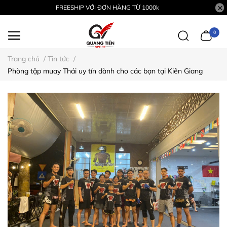
FREESHIP VỚI ĐƠN HÀNG TỪ 1000k
0
Trang chủ
/
Tin tức
/
Phòng tập muay Thái uy tín dành cho các bạn tại Kiên Giang