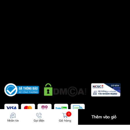
0
Thêm vào giỏ
Nhắn tin
Gọi điện
Giỏ hàng