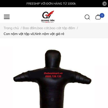
FREESHIP VỚI ĐƠN HÀNG TỪ 1000k
0
Trang chủ
/
Bao đấm,bao cát,bao cát tập đấm
/
Con nộm vật tập võ,hình nộm vật giá rẻ