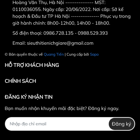
Hoàng Văn Thụ, Hà Nội --------------- MST:
0110036055. Ngày cấp: 20/06/2022. Nơi cấp: Sở kế
hoạch & Đầu tư TP Hà Nội --------------- Phục vụ trong
giờ hành chính: 8h00-12h00, 14h00 - 18h00.
Số điện thoại:
0986.728.135 - 0988.529.393
Email:
sieuthitienichgiare@gmail.com
© Bản quyền thuộc về
Quang Tiến
| Cung cấp bởi
Sapo
HỖ TRỢ KHÁCH HÀNG
CHÍNH SÁCH
ĐĂNG KÝ NHẬN TIN
Bạn muốn nhận khuyến mãi đặc biệt? Đăng ký ngay.
Đăng ký